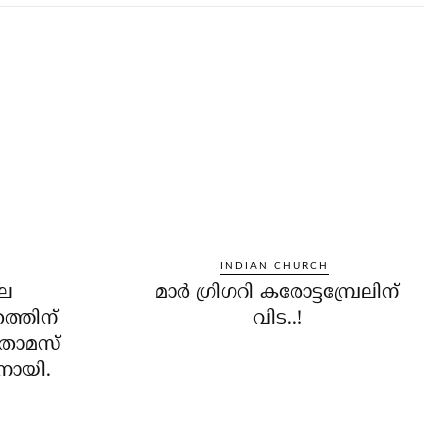
INDIAN CHURCH
ലെ
മാര്‍ ഗ്രിഗറി കരോട്ടമ്പ്രേലിന്
തത്തിന്
വിട..!
തോമസ്
തനായി.