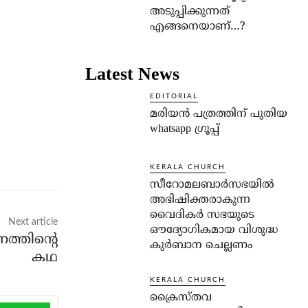
അടുപ്പിക്കുന്നത്
എങ്ങനെയാണ്…?
Latest News
EDITORIAL
മരിയൻ പത്രത്തിന് പുതിയ
whatsapp ഗ്രൂപ്പ്
KERALA CHURCH
സീറോമലബാർസഭയിൽ
അഭിഷിക്തരാകുന്ന
വൈദികർ സഭയുടെ
Next article
ഔദ്യോഗികമായ വിശുദ്ധ
ത്തിന്റെ
കുർബാന ചെല്ലണം
കഥ
KERALA CHURCH
ക്രൈസ്തവ