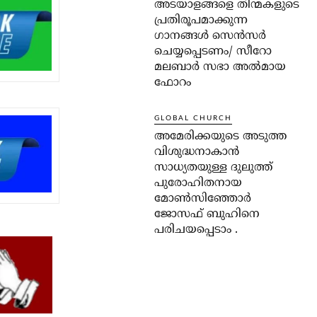
അടയാളങ്ങളെ തിന്മകളുടെ
പ്രതിരൂപമാക്കുന്ന
ഗാനങ്ങൾ സെൻസർ
ചെയ്യപ്പെടണം/ സീറോ
മലബാർ സഭാ അൽമായ
ഫോറം
GLOBAL CHURCH
അമേരിക്കയുടെ അടുത്ത
വിശുദ്ധനാകാൻ
സാധ്യതയുള്ള ദുലുത്ത്
പുരോഹിതനായ
മോൺസിഞ്ഞോർ
ജോസഫ് ബുഹിനെ
പരിചയപ്പെടാം .