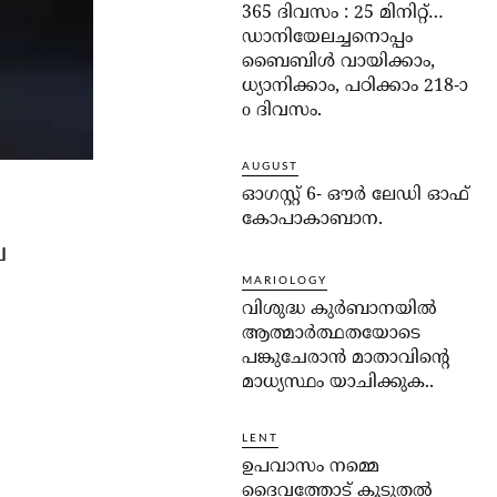
365 ദിവസം : 25 മിനിറ്റ്…
ഡാനിയേലച്ചനൊപ്പം
ബൈബിൾ വായിക്കാം,
ധ്യാനിക്കാം, പഠിക്കാം 218-ാ
o ദിവസം.
AUGUST
ഓഗസ്റ്റ് 6- ഔര്‍ ലേഡി ഓഫ്
കോപാകാബാന.
െ
MARIOLOGY
വിശുദ്ധ കുര്‍ബാനയില്‍
ആത്മാര്‍ത്ഥതയോടെ
പങ്കുചേരാന്‍ മാതാവിന്റെ
മാധ്യസ്ഥം യാചിക്കുക..
LENT
ഉപവാസം നമ്മെ
ദൈവത്തോട് കൂടുതല്‍