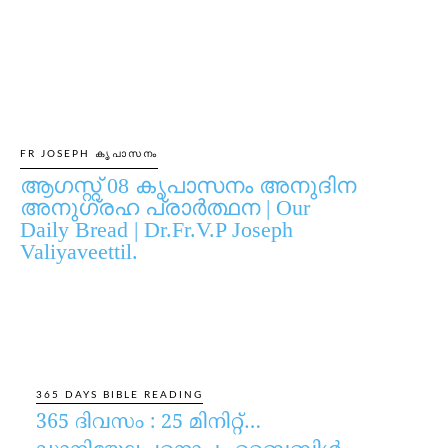
FR JOSEPH കൃപാസനം
ആഗസ്റ്റ് 08 കൃപാസനം അനുദിന
അനുഗ്രഹ പ്രാർത്ഥന | Our
Daily Bread | Dr.Fr.V.P Joseph
Valiyaveettil.
365 DAYS BIBLE READING
365 ദിവസം : 25 മിനിറ്റ്…