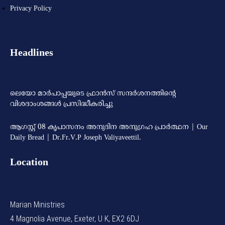
Privacy Policy
Headlines
ലെയോ മാര്‍പാപ്പയുടെ ഫ്രാന്‍സ് സന്ദര്‍ശനത്തിന്റെ
വിശദാംശങ്ങള്‍ പ്രസിദ്ധീകരിച്ചു
ആഗസ്റ്റ് 08 കൃപാസനം അനുദിന അനുഗ്രഹ പ്രാർത്ഥന | Our
Daily Bread | Dr.Fr.V.P Joseph Valiyaveettil.
Location
Marian Ministries
4 Magnolia Avenue, Exeter, U K, EX2 6DJ