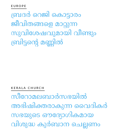
EUROPE
ബ്രദർ റെജി കൊട്ടാരം
ജീവിതങ്ങളെ മാറ്റുന്ന
സുവിശേഷവുമായി വീണ്ടും
ബ്രിട്ടന്റെ മണ്ണിൽ
KERALA CHURCH
സീറോമലബാർസഭയിൽ
അഭിഷിക്തരാകുന്ന വൈദികർ
സഭയുടെ ഔദ്യോഗികമായ
വിശുദ്ധ കുർബാന ചെല്ലണം