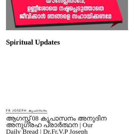
Spiritual Updates
FR JOSEPH കൃപാസനം
ആഗസ്റ്റ് 08 കൃപാസനം അനുദിന
അനുഗ്രഹ പ്രാർത്ഥന | Our
Daily Bread | Dr.Fr.V.P Joseph