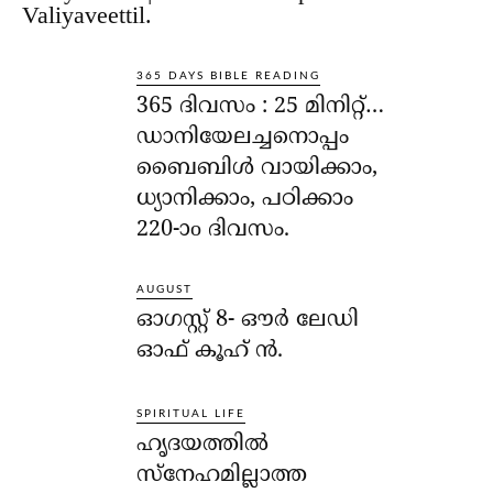
Valiyaveettil.
365 DAYS BIBLE READING
365 ദിവസം : 25 മിനിറ്റ്…
ഡാനിയേലച്ചനൊപ്പം
ബൈബിൾ വായിക്കാം,
ധ്യാനിക്കാം, പഠിക്കാം
220-ാo ദിവസം.
AUGUST
ഓഗസ്റ്റ് 8- ഔര്‍ ലേഡി
ഓഫ് കൂഹ് ന്‍.
SPIRITUAL LIFE
ഹൃദയത്തില്‍
സ്‌നേഹമില്ലാത്ത