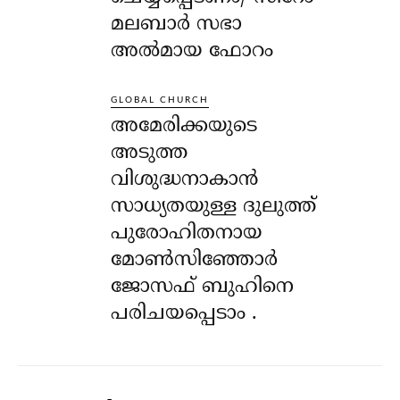
മലബാർ സഭാ
അൽമായ ഫോറം
GLOBAL CHURCH
അമേരിക്കയുടെ
അടുത്ത
വിശുദ്ധനാകാൻ
സാധ്യതയുള്ള ദുലുത്ത്
പുരോഹിതനായ
മോൺസിഞ്ഞോർ
ജോസഫ് ബുഹിനെ
പരിചയപ്പെടാം .