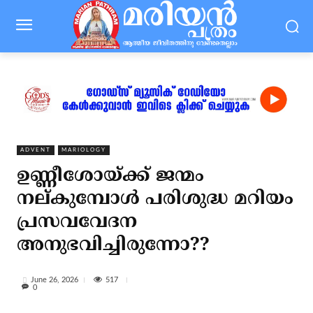
ADVENT
MARIOLOGY
ഉണ്ണീശോയ്ക്ക് ജന്മം
നല്കുമ്പോള്‍ പരിശുദ്ധ മറിയം
പ്രസവവേദന
അനുഭവിച്ചിരുന്നോ??
517
June 26, 2026
0