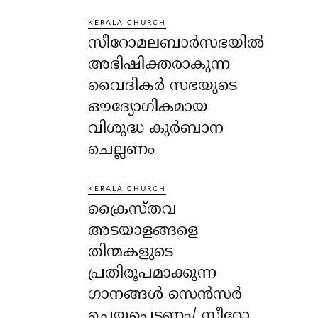
KERALA CHURCH
സീറോമലബാർസഭയിൽ
അഭിഷിക്തരാകുന്ന
വൈദികർ സഭയുടെ
ഔദ്യോഗികമായ
വിശുദ്ധ കുർബാന
ചെല്ലണം
KERALA CHURCH
ക്രൈസ്തവ
അടയാളങ്ങളെ
തിന്മകളുടെ
പ്രതിരൂപമാക്കുന്ന
ഗാനങ്ങൾ സെൻസർ
ചെയ്യപ്പെടണം/ സീറോ