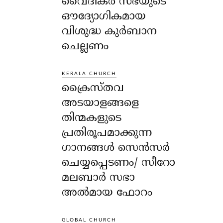
വൈദികർ സഭയുടെ
ഔദ്യോഗികമായ
വിശുദ്ധ കുർബാന
ചെല്ലണം
KERALA CHURCH
ക്രൈസ്തവ
അടയാളങ്ങളെ
തിന്മകളുടെ
പ്രതിരൂപമാക്കുന്ന
ഗാനങ്ങൾ സെൻസർ
ചെയ്യപ്പെടണം/ സീറോ
മലബാർ സഭാ
അൽമായ ഫോറം
GLOBAL CHURCH