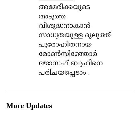
അമേരിക്കയുടെ
അടുത്ത
വിശുദ്ധനാകാൻ
സാധ്യതയുള്ള ദുലുത്ത്
പുരോഹിതനായ
മോൺസിഞ്ഞോർ
ജോസഫ് ബുഹിനെ
പരിചയപ്പെടാം .
More Updates