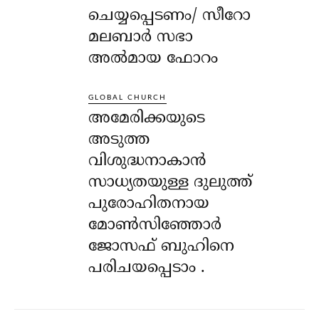
ചെയ്യപ്പെടണം/ സീറോ
മലബാർ സഭാ
അൽമായ ഫോറം
GLOBAL CHURCH
അമേരിക്കയുടെ
അടുത്ത
വിശുദ്ധനാകാൻ
സാധ്യതയുള്ള ദുലുത്ത്
പുരോഹിതനായ
മോൺസിഞ്ഞോർ
ജോസഫ് ബുഹിനെ
പരിചയപ്പെടാം .