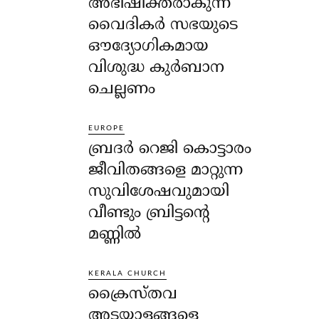
അഭിഷിക്തരാകുന്ന
വൈദികർ സഭയുടെ
ഔദ്യോഗികമായ
വിശുദ്ധ കുർബാന
ചെല്ലണം
EUROPE
ബ്രദർ റെജി കൊട്ടാരം
ജീവിതങ്ങളെ മാറ്റുന്ന
സുവിശേഷവുമായി
വീണ്ടും ബ്രിട്ടന്റെ
മണ്ണിൽ
KERALA CHURCH
ക്രൈസ്തവ
അടയാളങ്ങളെ