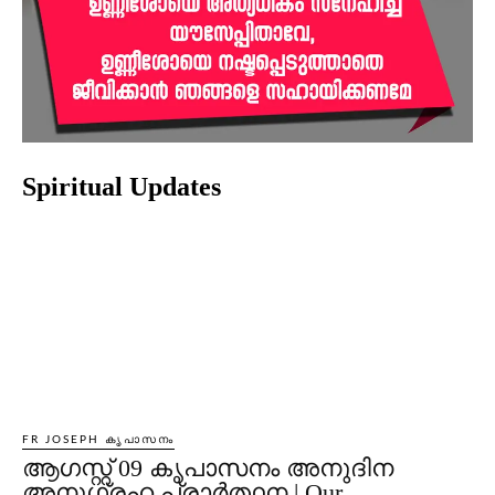
Spiritual Updates
FR JOSEPH കൃപാസനം
ആഗസ്റ്റ് 09 കൃപാസനം അനുദിന
അനുഗ്രഹ പ്രാർത്ഥന | Our