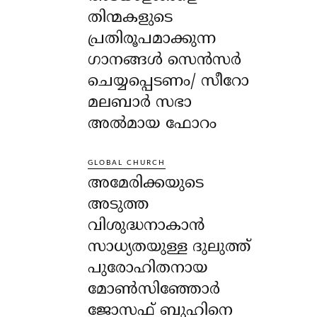
തിന്മകളുടെ
പ്രതിരൂപമാക്കുന്ന
ഗാനങ്ങൾ സെൻസർ
ചെയ്യപ്പെടണം/ സീറോ
മലബാർ സഭാ
അൽമായ ഫോറം
GLOBAL CHURCH
അമേരിക്കയുടെ
അടുത്ത
വിശുദ്ധനാകാൻ
സാധ്യതയുള്ള ദുലുത്ത്
പുരോഹിതനായ
മോൺസിഞ്ഞോർ
ജോസഫ് ബുഹിനെ