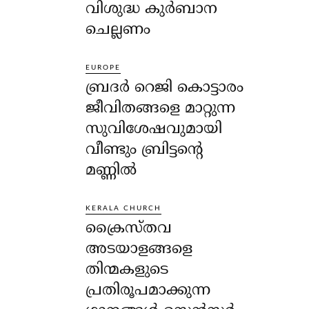
വിശുദ്ധ കുർബാന
ചെല്ലണം
EUROPE
ബ്രദർ റെജി കൊട്ടാരം
ജീവിതങ്ങളെ മാറ്റുന്ന
സുവിശേഷവുമായി
വീണ്ടും ബ്രിട്ടന്റെ
മണ്ണിൽ
KERALA CHURCH
ക്രൈസ്തവ
അടയാളങ്ങളെ
തിന്മകളുടെ
പ്രതിരൂപമാക്കുന്ന