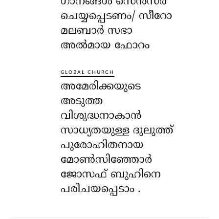
ഗാനങ്ങൾ സെൻസർ
ചെയ്യപ്പെടണം/ സീറോ
മലബാർ സഭാ
അൽമായ ഫോറം
GLOBAL CHURCH
അമേരിക്കയുടെ
അടുത്ത
വിശുദ്ധനാകാൻ
സാധ്യതയുള്ള ദുലുത്ത്
പുരോഹിതനായ
മോൺസിഞ്ഞോർ
ജോസഫ് ബുഹിനെ
പരിചയപ്പെടാം .