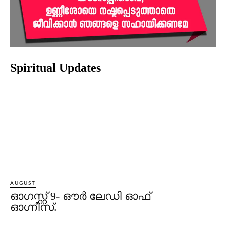
Spiritual Updates
AUGUST
ഓഗസ്റ്റ് 9- ഔര്‍ ലേഡി ഓഫ്
ഓഗ്നീസ്.