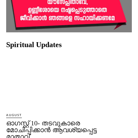
Spiritual Updates
AUGUST
ഓഗസ്റ്റ് 10- തടവുകാരെ
മോചിപ്പിക്കാന്‍ ആവശ്യപ്പെട്ട
മാതാവ്.