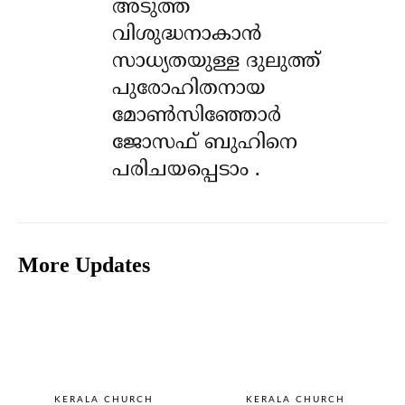
അടുത്ത
വിശുദ്ധനാകാൻ
സാധ്യതയുള്ള ദുലുത്ത്
പുരോഹിതനായ
മോൺസിഞ്ഞോർ
ജോസഫ് ബുഹിനെ
പരിചയപ്പെടാം .
More Updates
KERALA CHURCH
KERALA CHURCH