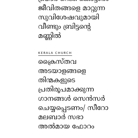
ജീവിതങ്ങളെ മാറ്റുന്ന
സുവിശേഷവുമായി
വീണ്ടും ബ്രിട്ടന്റെ
മണ്ണിൽ
KERALA CHURCH
ക്രൈസ്തവ
അടയാളങ്ങളെ
തിന്മകളുടെ
പ്രതിരൂപമാക്കുന്ന
ഗാനങ്ങൾ സെൻസർ
ചെയ്യപ്പെടണം/ സീറോ
മലബാർ സഭാ
അൽമായ ഫോറം