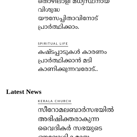
തൊഴിലാളി മധ്യസ്ഥനായ
വിശുദ്ധ
യൗസേപ്പിതാവിനോട്
പ്രാര്‍ത്ഥിക്കാം.
SPIRITUAL LIFE
കഷ്ടപ്പാടുകള്‍ കാരണം
പ്രാര്‍ത്ഥിക്കാന്‍ മടി
കാണിക്കുന്നവരോട്..
Latest News
KERALA CHURCH
സീറോമലബാർസഭയിൽ
അഭിഷിക്തരാകുന്ന
വൈദികർ സഭയുടെ