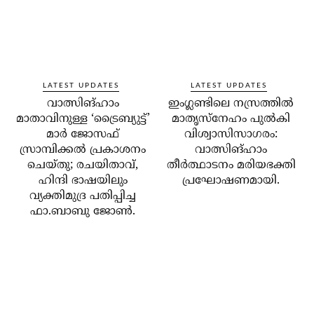
LATEST UPDATES
LATEST UPDATES
വാത്സിങ്ഹാം
ഇംഗ്ലണ്ടിലെ നസ്രത്തിൽ
മാതാവിനുള്ള ‘ട്രൈബ്യുട്ട്’
മാതൃസ്നേഹം പുൽകി
മാർ ജോസഫ്
വിശ്വാസിസാഗരം:
സ്രാമ്പിക്കൽ പ്രകാശനം
വാത്സിങ്ഹാം
ചെയ്തു; രചയിതാവ്,
തീർത്ഥാടനം മരിയഭക്തി
ഹിന്ദി ഭാഷയിലും
പ്രഘോഷണമായി.
വ്യക്തിമുദ്ര പതിപ്പിച്ച
ഫാ.ബാബു ജോൺ.