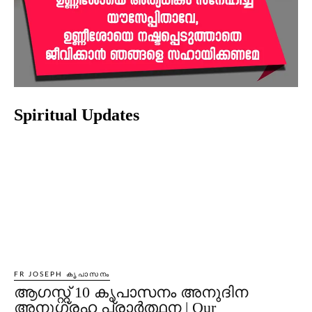
Spiritual Updates
FR JOSEPH കൃപാസനം
ആഗസ്റ്റ് 10 കൃപാസനം അനുദിന
അനുഗ്രഹ പ്രാർത്ഥന | Our