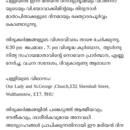
പള്ളിയില്‍ ഇന്ന് മരിയൻ ദിനശുശ്രൂഷയും വി.അന്നാ
യുടെയും വി.യോവാക്കിമിന്റയും തിരുനാൾ
മാതാപിതാക്കളുടെ ദിനമായും ഭക്ത്യാദരപൂർവ്വം
കൊണ്ടാടുന്നു.
തിരുക്കര്‍മ്മങ്ങളൂടെ വിശദവിവരം താഴെ ചേര്‍ക്കുന്നു.
6:30 pm ജപമാല , 7: pm വിശൂദ്ധ കുര്‍ബാന, തുടര്‍ന്നു
നിത്യ സഹായമാതാവിന്റെ നൊവേന പ്രാര്‍ത്ഥന, എണ്ണ
നേര്‍ച്ച, വചന സന്ദേശം, ദിവ്യകാരുണ്യ ആരാധന
പള്ളിയുടെ വിലാസം:
Our Lady and St.George ,Church,132 Shernhall Street,
Walthamstow, E17. 9HU
തിരുക്കര്‍മ്മങ്ങളില്‍ പങ്കെടുത്ത് ആത്മീയവും,
ഭൗതീകവും, ശാരീരികവുമായ അനവധി
അനുഗ്രഹങ്ങള്‍ പ്രാപിക്കുന്നതിനായി ഈ മരിയന്‍ ദിന