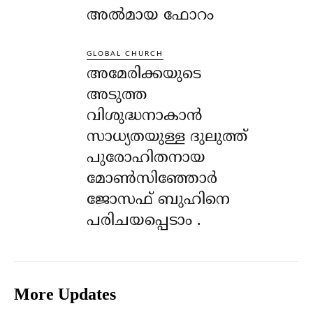
അൽമായ ഫോറം
GLOBAL CHURCH
അമേരിക്കയുടെ
അടുത്ത
വിശുദ്ധനാകാൻ
സാധ്യതയുള്ള ദുലുത്ത്
പുരോഹിതനായ
മോൺസിഞ്ഞോർ
ജോസഫ് ബുഹിനെ
പരിചയപ്പെടാം .
More Updates