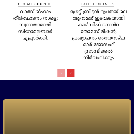
GLOBAL CHURCH
LATEST UPDATES
വാത്സിങ്ഹാം
ഗ്രേറ്റ് ബ്രിട്ടൻ രൂപതയിലെ
തീർത്ഥാടനം നാളെ;
ആറാമത് ഇടവകയായി
സ്വാഗതമോതി
കാർഡിഫ് സെൻറ്
സീറോമലബാർ
തോമസ് മിഷൻ,
എപ്പാർക്കി.
പ്രഖ്യാപനം ഞായറാഴ്ച
മാർ ജോസഫ്
സ്രാമ്പിക്കൽ
നിർവഹിക്കും