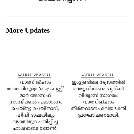
More Updates
LATEST UPDATES
LATEST UPDATES
വാത്സിങ്ഹാം
ഇംഗ്ലണ്ടിലെ നസ്രത്തിൽ
മാതാവിനുള്ള ‘ട്രൈബ്യുട്ട്’
മാതൃസ്നേഹം പുൽകി
മാർ ജോസഫ്
വിശ്വാസിസാഗരം:
സ്രാമ്പിക്കൽ പ്രകാശനം
വാത്സിങ്ഹാം
ചെയ്തു; രചയിതാവ്,
തീർത്ഥാടനം മരിയഭക്തി
ഹിന്ദി ഭാഷയിലും
പ്രഘോഷണമായി.
വ്യക്തിമുദ്ര പതിപ്പിച്ച
ഫാ.ബാബു ജോൺ.