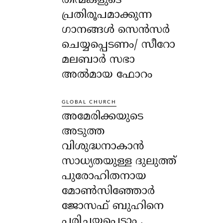
തിന്മകളുടെ
പ്രതിരൂപമാക്കുന്ന
ഗാനങ്ങൾ സെൻസർ
ചെയ്യപ്പെടണം/ സീറോ
മലബാർ സഭാ
അൽമായ ഫോറം
GLOBAL CHURCH
അമേരിക്കയുടെ
അടുത്ത
വിശുദ്ധനാകാൻ
സാധ്യതയുള്ള ദുലുത്ത്
പുരോഹിതനായ
മോൺസിഞ്ഞോർ
ജോസഫ് ബുഹിനെ
പരിചയപ്പെടാം .