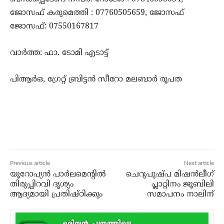
ജോസഫ് കരുമെത്തി : 07760505659, ജോസഫ്
ജോസഫ്: 07550167817
വാർത്ത: ഫാ. ടോമി എടാട്ട്
പിആർഒ, ഗ്രേറ്റ് ബ്രിട്ടൻ സീറോ മലബാർ രൂപത
Previous article
Next article
യൂറോപ്യന്‍ പാര്‍ലമെന്റില്‍
ചെറുപുഷ്പ മിഷന്‍ലീഗ്
തിരുപ്പിറവി ദൃശ്യം
പ്ലാറ്റിനം ജൂബിലി
ആദ്യമായി പ്രതിഷ്ഠിക്കും
സമാപനം നാലിന്