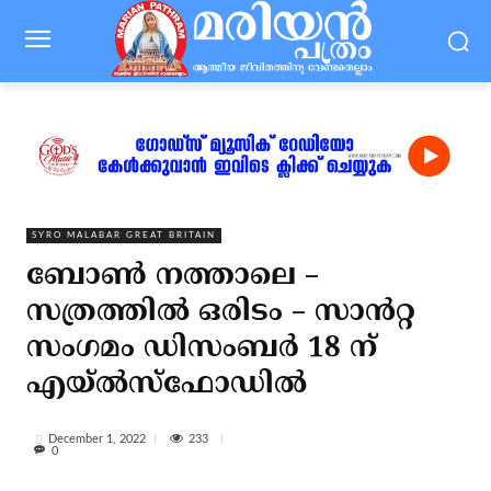
SYRO MALABAR GREAT BRITAIN
ബോൺ നത്താലെ –
സത്രത്തിൽ ഒരിടം – സാൻറ്റ
സംഗമം ഡിസംബർ 18 ന്
എയ്‌ൽസ്‌ഫോഡിൽ
233
December 1, 2022
0