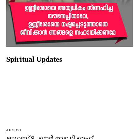
Spiritual Updates
AUGUST
ഓഗസ്റ്റ് 9- ഔര്‍ ലേഡി ഓഫ്