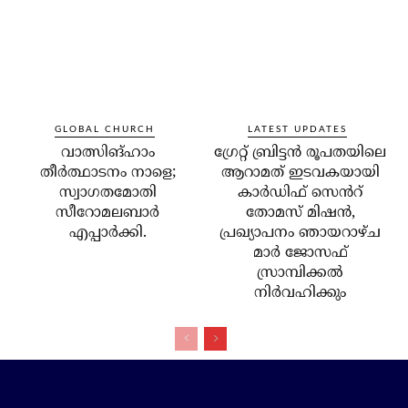
GLOBAL CHURCH
LATEST UPDATES
വാത്സിങ്ഹാം
ഗ്രേറ്റ് ബ്രിട്ടൻ രൂപതയിലെ
തീർത്ഥാടനം നാളെ;
ആറാമത് ഇടവകയായി
സ്വാഗതമോതി
കാർഡിഫ് സെൻറ്
സീറോമലബാർ
തോമസ് മിഷൻ,
എപ്പാർക്കി.
പ്രഖ്യാപനം ഞായറാഴ്ച
മാർ ജോസഫ്
സ്രാമ്പിക്കൽ
നിർവഹിക്കും