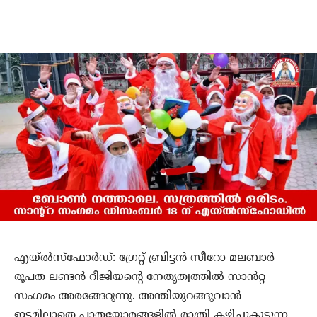
എയ്‌ൽസ്‌ഫോർഡ്: ഗ്രേറ്റ് ബ്രിട്ടൻ സീറോ മലബാർ
രൂപത ലണ്ടൻ റീജിയന്റെ നേതൃത്വത്തിൽ സാൻറ്റ
സംഗമം അരങ്ങേറുന്നു. അന്തിയുറങ്ങുവാൻ
ഇടമില്ലാതെ പാതയോരങ്ങളിൽ രാത്രി കഴിച്ചുകൂട്ടുന്ന