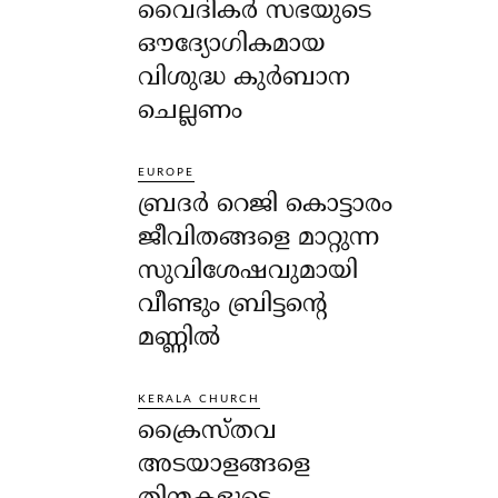
വൈദികർ സഭയുടെ
ഔദ്യോഗികമായ
വിശുദ്ധ കുർബാന
ചെല്ലണം
EUROPE
ബ്രദർ റെജി കൊട്ടാരം
ജീവിതങ്ങളെ മാറ്റുന്ന
സുവിശേഷവുമായി
വീണ്ടും ബ്രിട്ടന്റെ
മണ്ണിൽ
KERALA CHURCH
ക്രൈസ്തവ
അടയാളങ്ങളെ