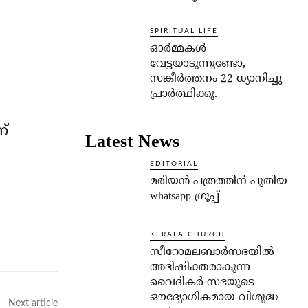
ി
SPIRITUAL LIFE
ഓര്‍മ്മകള്‍
വേട്ടയാടുന്നുണ്ടോ,
സങ്കീര്‍ത്തനം 22 ധ്യാനിച്ചു
പ്രാര്‍ത്ഥിക്കൂ.
്
Latest News
EDITORIAL
മരിയൻ പത്രത്തിന് പുതിയ
whatsapp ഗ്രൂപ്പ്
KERALA CHURCH
സീറോമലബാർസഭയിൽ
അഭിഷിക്തരാകുന്ന
വൈദികർ സഭയുടെ
ഔദ്യോഗികമായ വിശുദ്ധ
Next article