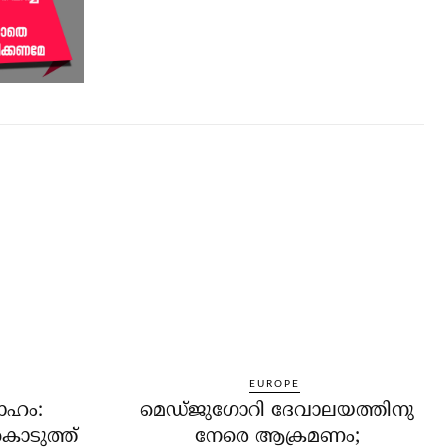
EUROPE
വാഹം:
മെഡ്ജുഗോറി ദേവാലയത്തിനു
കൊടുത്ത്
നേരെ ആക്രമണം;