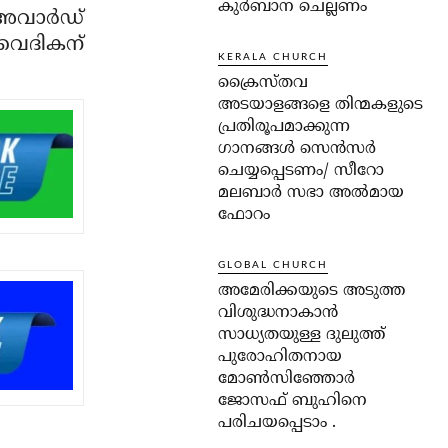
കുർബാന ചെല്ലണം
അവാര്‍ഡ്
വൈദികന്
KERALA CHURCH
ക്രൈസ്തവ
അടയാളങ്ങളെ തിന്മകളുടെ
പ്രതിരൂപമാക്കുന്ന
ഗാനങ്ങൾ സെൻസർ
ചെയ്യപ്പെടണം/ സീറോ
മലബാർ സഭാ അൽമായ
ഫോറം
GLOBAL CHURCH
അമേരിക്കയുടെ അടുത്ത
വിശുദ്ധനാകാൻ
സാധ്യതയുള്ള ദുലുത്ത്
പുരോഹിതനായ
മോൺസിഞ്ഞോർ
ജോസഫ് ബുഹിനെ
പരിചയപ്പെടാം .