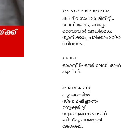
365 DAYS BIBLE READING
365 ദിവസം : 25 മിനിറ്റ്…
ഡാനിയേലച്ചനൊപ്പം
ബൈബിൾ വായിക്കാം,
ധ്യാനിക്കാം, പഠിക്കാം 220-ാ
o ദിവസം.
AUGUST
ഓഗസ്റ്റ് 8- ഔര്‍ ലേഡി ഓഫ്
ം
കൂഹ് ന്‍.
SPIRITUAL LIFE
ഹൃദയത്തില്‍
സ്‌നേഹമില്ലാത്ത
മനുഷ്യരില്ല’
സ്വകാര്യവെളിപാടില്‍
ക്രിസ്തു പറഞ്ഞത്
കേള്‍ക്കൂ.