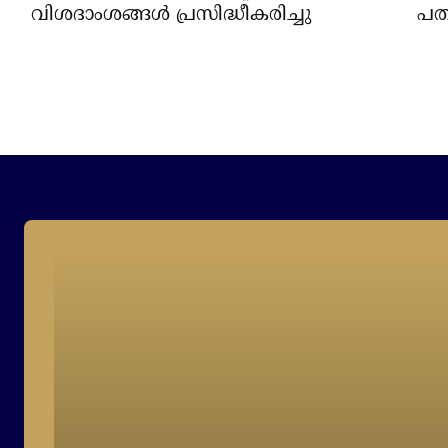
വിശദാംശങ്ങള്‍ പ്രസിദ്ധീകരിച്ചു
പതി