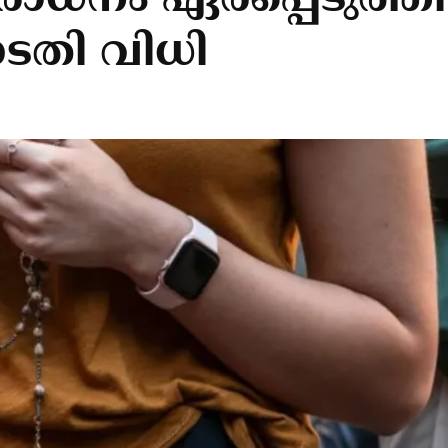
നിരോധനം ഏര്‍പ്പെടുത്
തി വിധി