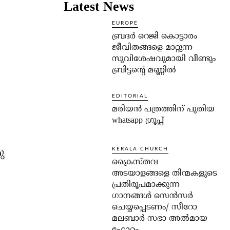
Latest News
EUROPE
ബ്രദർ റെജി കൊട്ടാരം
ജീവിതങ്ങളെ മാറ്റുന്ന
സുവിശേഷവുമായി വീണ്ടും
ബ്രിട്ടന്റെ മണ്ണിൽ
EDITORIAL
മരിയൻ പത്രത്തിന് പുതിയ
whatsapp ഗ്രൂപ്പ്
KERALA CHURCH
ു
ക്രൈസ്തവ
അടയാളങ്ങളെ തിന്മകളുടെ
പ്രതിരൂപമാക്കുന്ന
ഗാനങ്ങൾ സെൻസർ
ചെയ്യപ്പെടണം/ സീറോ
മലബാർ സഭാ അൽമായ