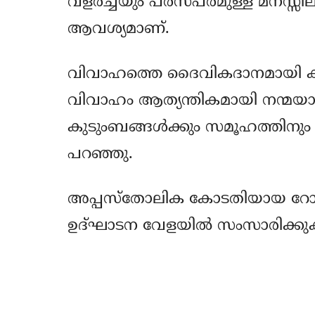
വളര്‍ച്ചയും പരസ്പരമുള്ള മനസ്സി
ആവശ്യമാണ്.
വിവാഹത്തെ ദൈവികദാനമായി കണ്ടെത
വിവാഹം ആത്യന്തികമായി നന്മയാണ്. വ
കുടുംബങ്ങള്‍ക്കും സമൂഹത്തിനും 
പറഞ്ഞു.
അപ്പസ്‌തോലിക കോടതിയായ റോത്ത
ഉദ്ഘാടന വേളയില്‍ സംസാരിക്കുകയാ
Share