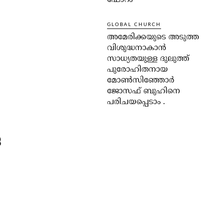
ഫോറം
GLOBAL CHURCH
അമേരിക്കയുടെ അടുത്ത
വിശുദ്ധനാകാൻ
സാധ്യതയുള്ള ദുലുത്ത്
പുരോഹിതനായ
മോൺസിഞ്ഞോർ
ജോസഫ് ബുഹിനെ
പരിചയപ്പെടാം .
െ