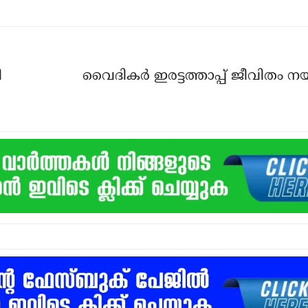
ി
വൈദികര്‍ ഇരട്ടത്താപ്പ് ജീവിതം നയ