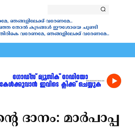
ALA
VANAKKAMASAM
⁠ ⁠NOVENA
SAINTS
YOUT
 ദാനം: മാര്‍പാപ്പ