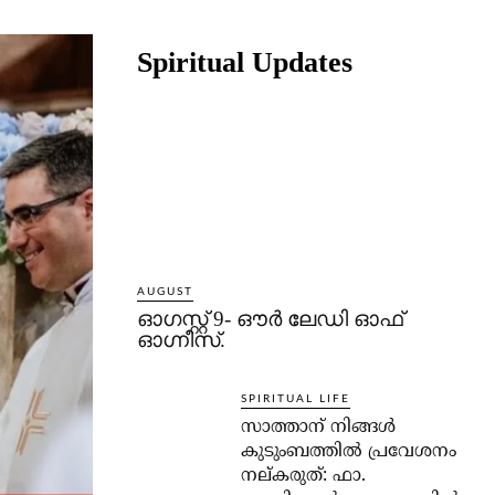
Share
Spiritual Updates
AUGUST
ഓഗസ്റ്റ് 9- ഔര്‍ ലേഡി ഓഫ്
ഓഗ്നീസ്.
SPIRITUAL LIFE
സാത്താന് നിങ്ങള്‍
കുടുംബത്തില്‍ പ്രവേശനം
നല്കരുത്: ഫാ.