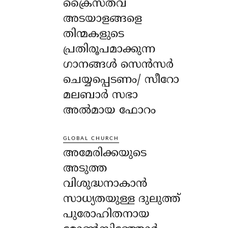
ക്രൈസ്തവ
അടയാളങ്ങളെ
തിന്മകളുടെ
പ്രതിരൂപമാക്കുന്ന
ഗാനങ്ങൾ സെൻസർ
ചെയ്യപ്പെടണം/ സീറോ
മലബാർ സഭാ
അൽമായ ഫോറം
GLOBAL CHURCH
അമേരിക്കയുടെ
അടുത്ത
വിശുദ്ധനാകാൻ
സാധ്യതയുള്ള ദുലുത്ത്
പുരോഹിതനായ