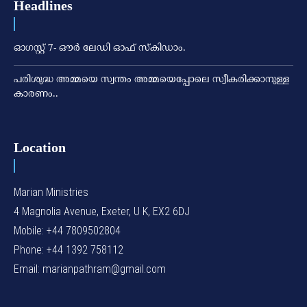
Headlines
ഓഗസ്റ്റ് 7- ഔര്‍ ലേഡി ഓഫ് സ്‌കിഡാം.
പരിശുദ്ധ അമ്മയെ സ്വന്തം അമ്മയെപ്പോലെ സ്വീകരിക്കാനുള്ള
കാരണം..
Location
Marian Ministries
4 Magnolia Avenue, Exeter, U K, EX2 6DJ
Mobile: +44 7809502804
Phone: +44 1392 758112
Email: marianpathram@gmail.com