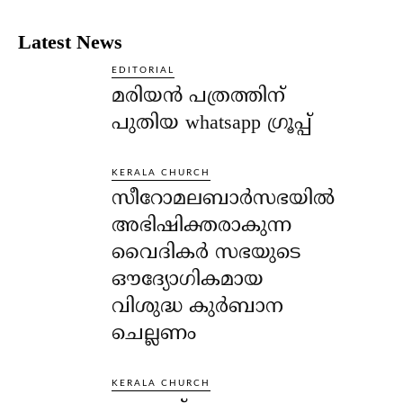
Latest News
EDITORIAL
മരിയൻ പത്രത്തിന്
പുതിയ whatsapp ഗ്രൂപ്പ്
KERALA CHURCH
സീറോമലബാർസഭയിൽ
അഭിഷിക്തരാകുന്ന
വൈദികർ സഭയുടെ
ഔദ്യോഗികമായ
വിശുദ്ധ കുർബാന
ചെല്ലണം
KERALA CHURCH