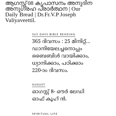
ആഗസ്റ്റ് 08 കൃപാസനം അനുദിന
അനുഗ്രഹ പ്രാർത്ഥന | Our
Daily Bread | Dr.Fr.V.P Joseph
Valiyaveettil.
365 DAYS BIBLE READING
365 ദിവസം : 25 മിനിറ്റ്…
ഡാനിയേലച്ചനൊപ്പം
ബൈബിൾ വായിക്കാം,
ധ്യാനിക്കാം, പഠിക്കാം
220-ാo ദിവസം.
AUGUST
ഓഗസ്റ്റ് 8- ഔര്‍ ലേഡി
ഓഫ് കൂഹ് ന്‍.
SPIRITUAL LIFE