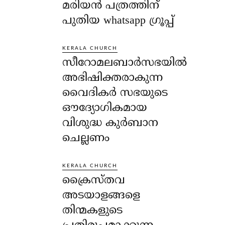
മരിയൻ പത്രത്തിന്
പുതിയ whatsapp ഗ്രൂപ്പ്
KERALA CHURCH
സീറോമലബാർസഭയിൽ
അഭിഷിക്തരാകുന്ന
വൈദികർ സഭയുടെ
ഔദ്യോഗികമായ
വിശുദ്ധ കുർബാന
ചെല്ലണം
KERALA CHURCH
ക്രൈസ്തവ
അടയാളങ്ങളെ
തിന്മകളുടെ