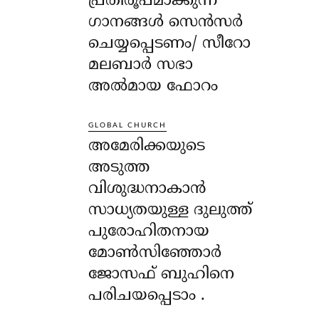
പ്രതിരൂപമാക്കുന്ന
ഗാനങ്ങൾ സെൻസർ
ചെയ്യപ്പെടണം/ സീറോ
മലബാർ സഭാ
അൽമായ ഫോറം
GLOBAL CHURCH
അമേരിക്കയുടെ
അടുത്ത
വിശുദ്ധനാകാൻ
സാധ്യതയുള്ള ദുലുത്ത്
പുരോഹിതനായ
മോൺസിഞ്ഞോർ
ജോസഫ് ബുഹിനെ
പരിചയപ്പെടാം .