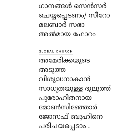
ഗാനങ്ങൾ സെൻസർ
ചെയ്യപ്പെടണം/ സീറോ
മലബാർ സഭാ
അൽമായ ഫോറം
GLOBAL CHURCH
അമേരിക്കയുടെ
അടുത്ത
വിശുദ്ധനാകാൻ
സാധ്യതയുള്ള ദുലുത്ത്
പുരോഹിതനായ
മോൺസിഞ്ഞോർ
ജോസഫ് ബുഹിനെ
പരിചയപ്പെടാം .