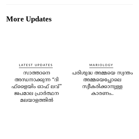
More Updates
LATEST UPDATES
MARIOLOGY
സാത്താനെ
പരിശുദ്ധ അമ്മയെ സ്വന്തം
അന്ധനാക്കുന്ന “ദി
അമ്മയെപ്പോലെ
ഫ്‌ളൈയിം ഓഫ് ലവ്”
സ്വീകരിക്കാനുള്ള
ജപമാല പ്രാർത്ഥന
കാരണം..
മലയാളത്തിൽ