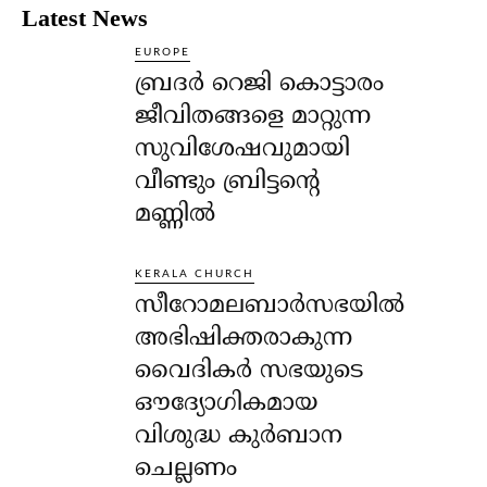
Latest News
EUROPE
ബ്രദർ റെജി കൊട്ടാരം
ജീവിതങ്ങളെ മാറ്റുന്ന
സുവിശേഷവുമായി
വീണ്ടും ബ്രിട്ടന്റെ
മണ്ണിൽ
KERALA CHURCH
സീറോമലബാർസഭയിൽ
അഭിഷിക്തരാകുന്ന
വൈദികർ സഭയുടെ
ഔദ്യോഗികമായ
വിശുദ്ധ കുർബാന
ചെല്ലണം