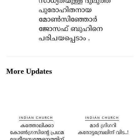
സാധ്യതയുള്ള ദുലുത്ത്
പുരോഹിതനായ
മോൺസിഞ്ഞോർ
ജോസഫ് ബുഹിനെ
പരിചയപ്പെടാം .
More Updates
INDIAN CHURCH
INDIAN CHURCH
കത്തോലിക്കാ
മാര്‍ ഗ്രിഗറി
കോണ്‍ഗ്രസിന്റെ പ്രഥമ
കരോട്ടമ്പ്രേലിന് വിട..!
ദേശീയസമ്മേളനത്തിന്