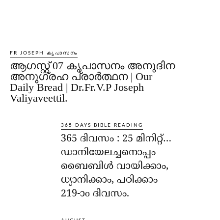
FR JOSEPH കൃപാസനം
ആഗസ്റ്റ് 07 കൃപാസനം അനുദിന
അനുഗ്രഹ പ്രാർത്ഥന | Our
Daily Bread | Dr.Fr.V.P Joseph
Valiyaveettil.
365 DAYS BIBLE READING
365 ദിവസം : 25 മിനിറ്റ്…
ഡാനിയേലച്ചനൊപ്പം
ബൈബിൾ വായിക്കാം,
ധ്യാനിക്കാം, പഠിക്കാം
219-ാo ദിവസം.