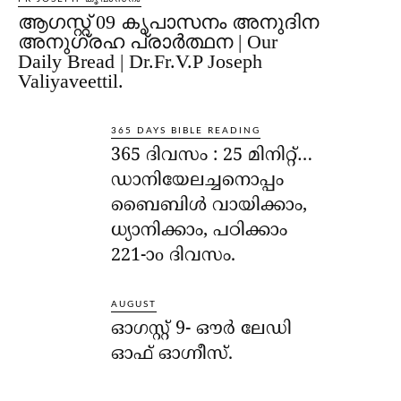
ആഗസ്റ്റ് 09 കൃപാസനം അനുദിന
അനുഗ്രഹ പ്രാർത്ഥന | Our
Daily Bread | Dr.Fr.V.P Joseph
Valiyaveettil.
365 DAYS BIBLE READING
365 ദിവസം : 25 മിനിറ്റ്…
ഡാനിയേലച്ചനൊപ്പം
ബൈബിൾ വായിക്കാം,
ധ്യാനിക്കാം, പഠിക്കാം
221-ാo ദിവസം.
AUGUST
ഓഗസ്റ്റ് 9- ഔര്‍ ലേഡി
ഓഫ് ഓഗ്നീസ്.