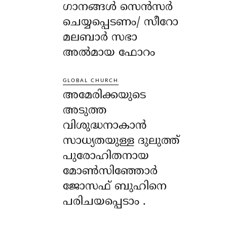
ഗാനങ്ങൾ സെൻസർ
ചെയ്യപ്പെടണം/ സീറോ
മലബാർ സഭാ
അൽമായ ഫോറം
GLOBAL CHURCH
അമേരിക്കയുടെ
അടുത്ത
വിശുദ്ധനാകാൻ
സാധ്യതയുള്ള ദുലുത്ത്
പുരോഹിതനായ
മോൺസിഞ്ഞോർ
ജോസഫ് ബുഹിനെ
പരിചയപ്പെടാം .