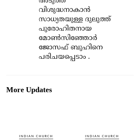
അടുത്ത
വിശുദ്ധനാകാൻ
സാധ്യതയുള്ള ദുലുത്ത്
പുരോഹിതനായ
മോൺസിഞ്ഞോർ
ജോസഫ് ബുഹിനെ
പരിചയപ്പെടാം .
More Updates
INDIAN CHURCH
INDIAN CHURCH