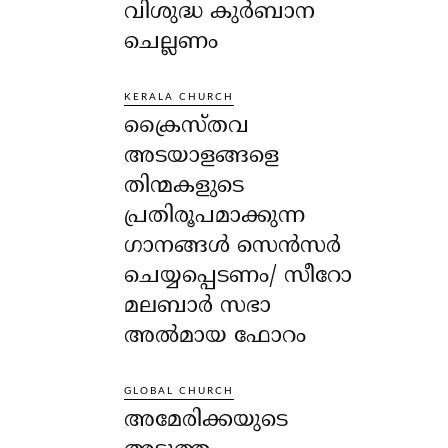
വിശുദ്ധ കുർബാന
ചെല്ലണം
KERALA CHURCH
ക്രൈസ്തവ
അടയാളങ്ങളെ
തിന്മകളുടെ
പ്രതിരൂപമാക്കുന്ന
ഗാനങ്ങൾ സെൻസർ
ചെയ്യപ്പെടണം/ സീറോ
മലബാർ സഭാ
അൽമായ ഫോറം
GLOBAL CHURCH
അമേരിക്കയുടെ