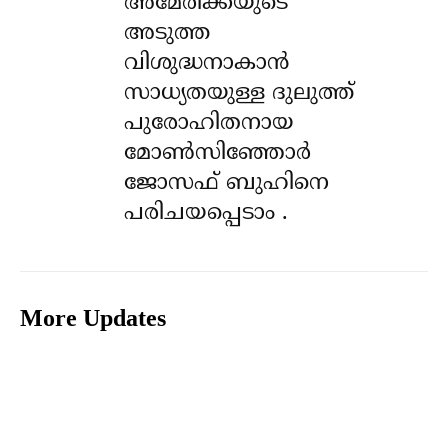
അമേരിക്കയുടെ
അടുത്ത
വിശുദ്ധനാകാൻ
സാധ്യതയുള്ള ദുലുത്ത്
പുരോഹിതനായ
മോൺസിഞ്ഞോർ
ജോസഫ് ബുഹിനെ
പരിചയപ്പെടാം .
More Updates