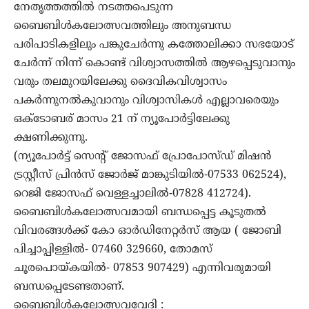
നേതൃത്തത്തിൽ നടത്തപെടുന്ന
ബൈബിൾകലോത്സവത്തിലും അനുബന്ധ
പരിപാടികളിലും പങ്കുചേർന്നു കത്തോലിക്കാ സഭയോട്
ചേർന്ന് നിന്ന് കൊണ്ട് വിശ്വാസത്തിൽ ആഴപ്പെടുവാനും
വരും തലമുറയിലേക്കു ദൈവികവിശ്വാസം
പകർന്നുനൽകുവാനും വിശ്വാസികൾ എല്ലാവരെയും
ഒക്ടോബര് മാസം 21 ന് ന്യൂപോർട്ടിലേക്കു
ക്ഷണിക്കുന്നു.
(ന്യൂപോർട്ട് സെന്റ് ജോസഫ് പ്രോപോസ്ഡ് മിഷൻ
ട്രസ്റ്റീസ് പ്രിൻസ് ജോർജ്‌ മാങ്കുടിയിൽ-07533 062524),
റെജി ജോസഫ് വെള്ളച്ചാലിൽ-07828 412724).
ബൈബിൾകലോത്സവമായി ബന്ധപ്പെട്ട കൂടുതൽ
വിവരങ്ങൾക്ക് കോ ഓർഡിനേറ്റർസ് ആയ ( ജോബി
പിച്ചാപ്പിള്ളിൽ- 07460 329660, തോമസ്
ചൂരപൊയ്കയിൽ- 07853 907429) എന്നിവരുമായി
ബന്ധപ്പെടേണ്ടതാണ്.
ബൈബിൾകലോത്സവവേദി :