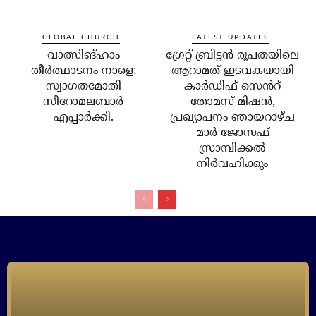
GLOBAL CHURCH
LATEST UPDATES
വാത്സിങ്ഹാം
ഗ്രേറ്റ് ബ്രിട്ടൻ രൂപതയിലെ
തീർത്ഥാടനം നാളെ;
ആറാമത് ഇടവകയായി
സ്വാഗതമോതി
കാർഡിഫ് സെൻറ്
സീറോമലബാർ
തോമസ് മിഷൻ,
എപ്പാർക്കി.
പ്രഖ്യാപനം ഞായറാഴ്ച
മാർ ജോസഫ്
സ്രാമ്പിക്കൽ
നിർവഹിക്കും