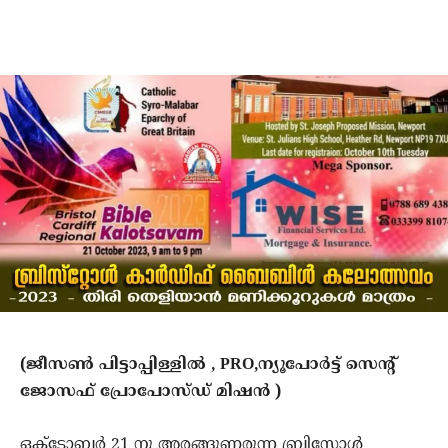
(ജീസൺ പിട്ടാപ്പിള്ളിൽ , PRO,ന്യൂപോർട്ട് സെന്റ്
ജോസഫ് പ്രോപോസ്ഡ് മിഷൻ )
ഒക്ടോബർ 21 നു അരങ്ങുണരുന്ന ബ്രിസ്റ്റോൾ