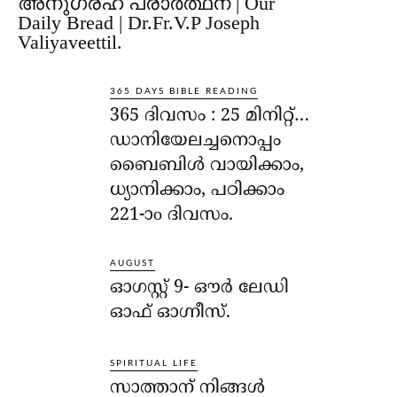
അനുഗ്രഹ പ്രാർത്ഥന | Our
Daily Bread | Dr.Fr.V.P Joseph
Valiyaveettil.
365 DAYS BIBLE READING
365 ദിവസം : 25 മിനിറ്റ്…
ഡാനിയേലച്ചനൊപ്പം
ബൈബിൾ വായിക്കാം,
ധ്യാനിക്കാം, പഠിക്കാം
221-ാo ദിവസം.
AUGUST
ഓഗസ്റ്റ് 9- ഔര്‍ ലേഡി
ഓഫ് ഓഗ്നീസ്.
SPIRITUAL LIFE
സാത്താന് നിങ്ങള്‍