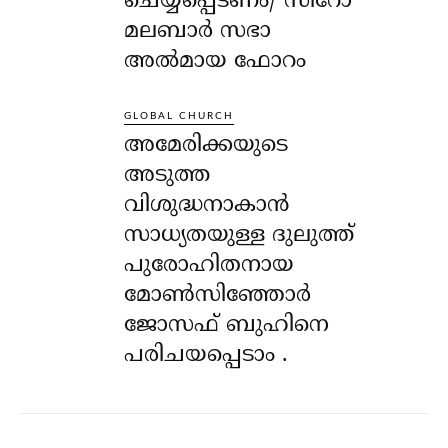
ചെയ്യപ്പെടണം/ സീറോ
മലബാർ സഭാ
അൽമായ ഫോറം
GLOBAL CHURCH
അമേരിക്കയുടെ
അടുത്ത
വിശുദ്ധനാകാൻ
സാധ്യതയുള്ള ദുലുത്ത്
പുരോഹിതനായ
മോൺസിഞ്ഞോർ
ജോസഫ് ബുഹിനെ
പരിചയപ്പെടാം .