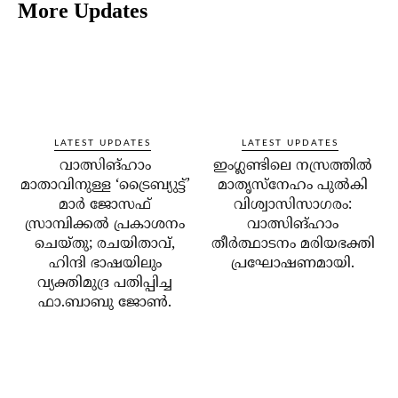
More Updates
LATEST UPDATES
LATEST UPDATES
വാത്സിങ്ഹാം
ഇംഗ്ലണ്ടിലെ നസ്രത്തിൽ
മാതാവിനുള്ള ‘ട്രൈബ്യുട്ട്’
മാതൃസ്നേഹം പുൽകി
മാർ ജോസഫ്
വിശ്വാസിസാഗരം:
സ്രാമ്പിക്കൽ പ്രകാശനം
വാത്സിങ്ഹാം
ചെയ്തു; രചയിതാവ്,
തീർത്ഥാടനം മരിയഭക്തി
ഹിന്ദി ഭാഷയിലും
പ്രഘോഷണമായി.
വ്യക്തിമുദ്ര പതിപ്പിച്ച
ഫാ.ബാബു ജോൺ.