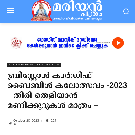
SYRO MALABAR GREAT BRITAIN
ബ്രിസ്റ്റോൾ കാർഡിഫ്
ബൈബിൾ കലോത്സവം -2023
– തിരി തെളിയാൻ
മണിക്കൂറുകൾ മാത്രം –
225
October 20, 2023
0