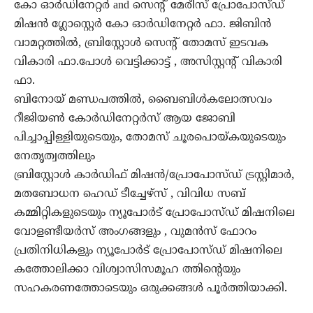
കോ ഓർഡിനേറ്റർ and സെന്റ് മേരീസ് പ്രോപോസ്ഡ്
മിഷൻ ഗ്ലോസ്റ്റെർ കോ ഓർഡിനേറ്റർ ഫാ. ജിബിൻ
വാമറ്റത്തിൽ, ബ്രിസ്റ്റോൾ സെൻ്റ് തോമസ് ഇടവക
വികാരി ഫാ.പോൾ വെട്ടിക്കാട്ട് , അസിസ്റ്റന്റ് വികാരി
ഫാ.
ബിനോയ് മണ്ഡപത്തിൽ, ബൈബിൾകലോത്സവം
റീജിയൺ കോർഡിനേറ്റർസ് ആയ ജോബി
പിച്ചാപ്പിള്ളിയുടെയും, തോമസ് ചൂരപൊയ്കയുടെയും
നേതൃത്വത്തിലും
ബ്രിസ്റ്റോൾ കാർഡിഫ് മിഷൻ/പ്രോപോസ്ഡ് ട്രസ്റ്റിമാർ,
മതബോധന ഹെഡ് ടീച്ചേഴ്സ് , വിവിധ സബ്
കമ്മിറ്റികളുടെയും ന്യൂപോർട് പ്രോപോസ്ഡ് മിഷനിലെ
വോളണ്ടീയർസ് അംഗങ്ങളും , വുമൻസ് ഫോറം
പ്രതിനിധികളും ന്യൂപോർട് പ്രോപോസ്ഡ് മിഷനിലെ
കത്തോലിക്കാ വിശ്വാസിസമൂഹ ത്തിൻ്റെയും
സഹകരണത്തോടെയും ഒരുക്കങ്ങൾ പൂർത്തിയാക്കി.