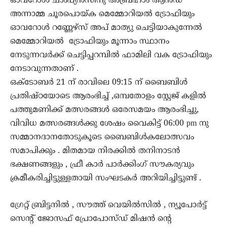
ഓവറോൾ ചാംപ്യൻസിനു അബ്രഹാം ആൻഡ്
അന്നാമ്മ ചൂരപൊയ്ക മെമ്മോറിയൽ ട്രോഫിയും
ഓവറോൾ റണ്ണേഴ്‌സ് അപ് മാത്യു ചെട്ടിയാകുന്നേൽ
മെമ്മോറിയൽ ‌ ട്രോഫിയും മൂന്നാം സ്ഥാനം
നേടുന്നവർക്ക് ചെട്ടിപ്പറമ്പിൽ ഫാമിലി വക ട്രോഫിയും
നേടാവുന്നതാണ് .
ഒക്ടോബർ 21 ന് രാവിലെ 09:15 ന് ബൈബിൾ
പ്രതിഷ്ഠയോടെ ആരംഭിച്ച് ,ഒമ്പതോളം സ്റ്റേജ് കളിൽ
പത്തുമണിക്ക് മത്സരങ്ങൾ ഒരേസമയം ആരംഭിച്ചു,
വിവിധ മത്സരങ്ങൾക്കു ശേഷം വൈകിട്ട് 06:00 pm നു
സമ്മാനദാനതോടുകൂടെ ബൈബിൾകലോത്സവം
സമാപിക്കും . മിതമായ നിരക്കിൽ തനിനാടൻ
ഭക്ഷണങ്ങളും , ഫ്രീ കാർ പാർക്കിംഗ് സൗകര്യവും
ക്രമീകരിച്ചിട്ടുള്ളതായി സംഘടകർ അറിയിച്ചിട്ടുണ്ട്‌ .
ഗ്രേറ്റ് ബ്രിട്ടനിൽ , സൗത്ത് വെയിൽസിൽ , ന്യൂപോർട്ട്
സെന്റ് ജോസഫ് പ്രോപോസ്ഡ് മിഷൻ ന്റെ