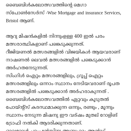
ബൈബിൾകലോത്സവത്തിന്റെ മെഗാ
സ്പോൺസേർസ് -Wise Mortgage and insurance Services,
Bristol ആണ്.
ആറു മിഷൻകളിൽ നിന്നുംഉള്ള 400 ഇൽ പരം
മത്സരാത്ഥികളാണ് പങ്കെടുക്കുന്നത്.
റീജിയണൽ മത്സരങ്ങളിൽ വിജയികൾ ആയവരാണ്
നാഷണൽ ലെവൽ മത്സരങ്ങളിൽ പങ്കെടുക്കാൻ
അർഹതനേടുന്നത്.
സിംഗിൾ ഐറ്റം മത്സരങ്ങളിലും, ഗ്രൂപ്പ് ഐറ്റം
മത്സരങ്ങളിലും ഒന്നാം സ്ഥാനം നേടിയവരാണ്‌ രൂപത
മത്സരങ്ങളിൽ പങ്കെടുക്കാൻ അർഹരാകുന്നത് .
ബൈബിൾകലോത്സവത്തിൽ ഏറ്റവും കൂടുതൽ
പോയ്ന്റ്സ് കരസ്ഥമാക്കുന്ന ഒന്നും, രണ്ടും , മൂന്നും
സ്ഥാനം നേടുന്ന മിഷനു ഈ വര്ഷം മുതല് റോളിങ്
ട്രോഫി നൽകി ആദരിക്കുന്നതാണ്.