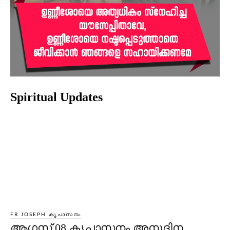
Spiritual Updates
FR JOSEPH കൃപാസനം
ആഗസ്റ്റ് 08 കൃപാസനം അനുദിന