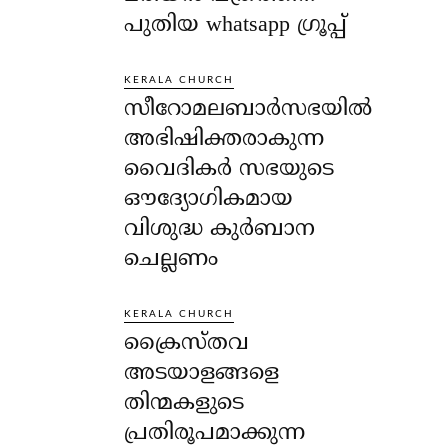
പുതിയ whatsapp ഗ്രൂപ്പ്
KERALA CHURCH
സീറോമലബാർസഭയിൽ
അഭിഷിക്തരാകുന്ന
വൈദികർ സഭയുടെ
ഔദ്യോഗികമായ
വിശുദ്ധ കുർബാന
ചെല്ലണം
KERALA CHURCH
ക്രൈസ്തവ
അടയാളങ്ങളെ
തിന്മകളുടെ
പ്രതിരൂപമാക്കുന്ന