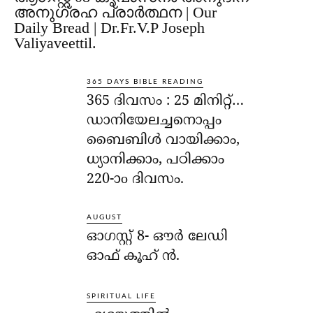
അനുഗ്രഹ പ്രാർത്ഥന | Our
Daily Bread | Dr.Fr.V.P Joseph
Valiyaveettil.
365 DAYS BIBLE READING
365 ദിവസം : 25 മിനിറ്റ്…
ഡാനിയേലച്ചനൊപ്പം
ബൈബിൾ വായിക്കാം,
ധ്യാനിക്കാം, പഠിക്കാം
220-ാo ദിവസം.
AUGUST
ഓഗസ്റ്റ് 8- ഔര്‍ ലേഡി
ഓഫ് കൂഹ് ന്‍.
SPIRITUAL LIFE