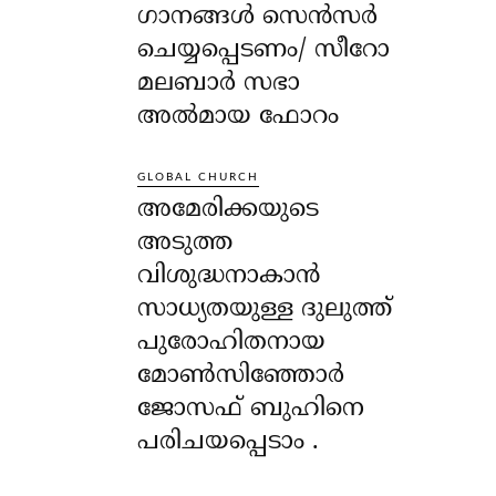
ഗാനങ്ങൾ സെൻസർ
ചെയ്യപ്പെടണം/ സീറോ
മലബാർ സഭാ
അൽമായ ഫോറം
GLOBAL CHURCH
അമേരിക്കയുടെ
അടുത്ത
വിശുദ്ധനാകാൻ
സാധ്യതയുള്ള ദുലുത്ത്
പുരോഹിതനായ
മോൺസിഞ്ഞോർ
ജോസഫ് ബുഹിനെ
പരിചയപ്പെടാം .