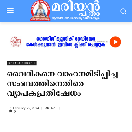
KERALA CHURCH
വൈദികനെ വാഹനമിടിപ്പിച്ച
സംഭവത്തിനെതിരെ
വ്യാപകപ്രതിഷേധം
161
February 25, 2024
0