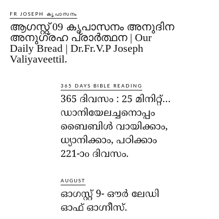
FR JOSEPH കൃപാസനം
ആഗസ്റ്റ് 09 കൃപാസനം അനുദിന
അനുഗ്രഹ പ്രാർത്ഥന | Our
Daily Bread | Dr.Fr.V.P Joseph
Valiyaveettil.
365 DAYS BIBLE READING
365 ദിവസം : 25 മിനിറ്റ്…
ഡാനിയേലച്ചനൊപ്പം
ബൈബിൾ വായിക്കാം,
ധ്യാനിക്കാം, പഠിക്കാം
221-ാo ദിവസം.
AUGUST
ഓഗസ്റ്റ് 9- ഔര്‍ ലേഡി
ഓഫ് ഓഗ്നീസ്.