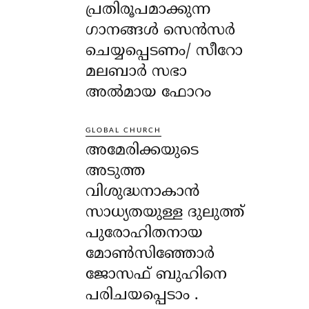
പ്രതിരൂപമാക്കുന്ന
ഗാനങ്ങൾ സെൻസർ
ചെയ്യപ്പെടണം/ സീറോ
മലബാർ സഭാ
അൽമായ ഫോറം
GLOBAL CHURCH
അമേരിക്കയുടെ
അടുത്ത
വിശുദ്ധനാകാൻ
സാധ്യതയുള്ള ദുലുത്ത്
പുരോഹിതനായ
മോൺസിഞ്ഞോർ
ജോസഫ് ബുഹിനെ
പരിചയപ്പെടാം .