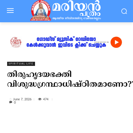
SPIRITUAL LIFE
തിരുഹൃദയഭക്തി
വിശുദ്ധഗ്രന്ഥാധിഷ്ഠിതമാണോ?
474
June 7, 2026
0