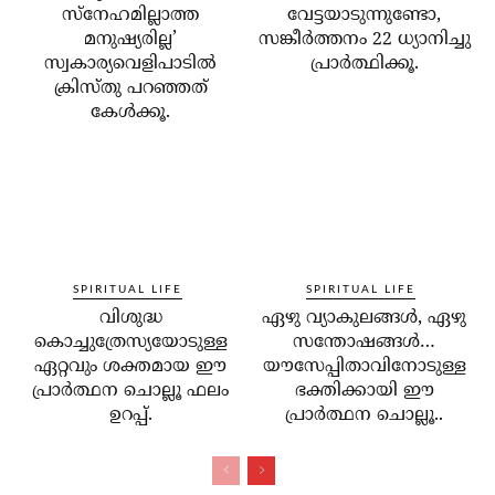
സ്‌നേഹമില്ലാത്ത
വേട്ടയാടുന്നുണ്ടോ,
മനുഷ്യരില്ല’
സങ്കീര്‍ത്തനം 22 ധ്യാനിച്ചു
സ്വകാര്യവെളിപാടില്‍
പ്രാര്‍ത്ഥിക്കൂ.
ക്രിസ്തു പറഞ്ഞത്
കേള്‍ക്കൂ.
SPIRITUAL LIFE
SPIRITUAL LIFE
വിശുദ്ധ
ഏഴു വ്യാകുലങ്ങള്‍, ഏഴു
കൊച്ചുത്രേസ്യയോടുള്ള
സന്തോഷങ്ങള്‍…
ഏറ്റവും ശക്തമായ ഈ
യൗസേപ്പിതാവിനോടുള്ള
പ്രാര്‍ത്ഥന ചൊല്ലൂ ഫലം
ഭക്തിക്കായി ഈ
ഉറപ്പ്.
പ്രാര്‍ത്ഥന ചൊല്ലൂ..