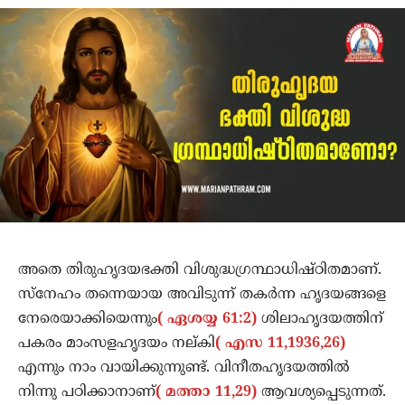
അതെ തിരുഹൃദയഭക്തി വിശുദ്ധഗ്രന്ഥാധിഷ്ഠിതമാണ്.
സ്‌നേഹം തന്നെയായ അവിടുന്ന് തകര്‍ന്ന ഹൃദയങ്ങളെ
നേരെയാക്കിയെന്നും
( ഏശയ്യ 61:2)
ശിലാഹൃദയത്തിന്
പകരം മാംസളഹൃദയം നല്കി
( എസ 11,1936,26)
എന്നും നാം വായിക്കുന്നുണ്ട്. വിനീതഹൃദയത്തില്‍
നിന്നു പഠിക്കാനാണ്
( മത്താ 11,29)
ആവശ്യപ്പെടുന്നത്.