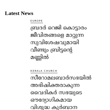
Latest News
EUROPE
ബ്രദർ റെജി കൊട്ടാരം
ജീവിതങ്ങളെ മാറ്റുന്ന
സുവിശേഷവുമായി
വീണ്ടും ബ്രിട്ടന്റെ
മണ്ണിൽ
KERALA CHURCH
സീറോമലബാർസഭയിൽ
അഭിഷിക്തരാകുന്ന
വൈദികർ സഭയുടെ
ഔദ്യോഗികമായ
വിശുദ്ധ കുർബാന