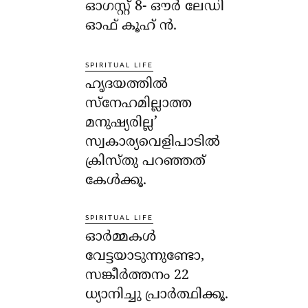
ഓഗസ്റ്റ് 8- ഔര്‍ ലേഡി
ഓഫ് കൂഹ് ന്‍.
SPIRITUAL LIFE
ഹൃദയത്തില്‍
സ്‌നേഹമില്ലാത്ത
മനുഷ്യരില്ല’
സ്വകാര്യവെളിപാടില്‍
ക്രിസ്തു പറഞ്ഞത്
കേള്‍ക്കൂ.
SPIRITUAL LIFE
ഓര്‍മ്മകള്‍
വേട്ടയാടുന്നുണ്ടോ,
സങ്കീര്‍ത്തനം 22
ധ്യാനിച്ചു പ്രാര്‍ത്ഥിക്കൂ.