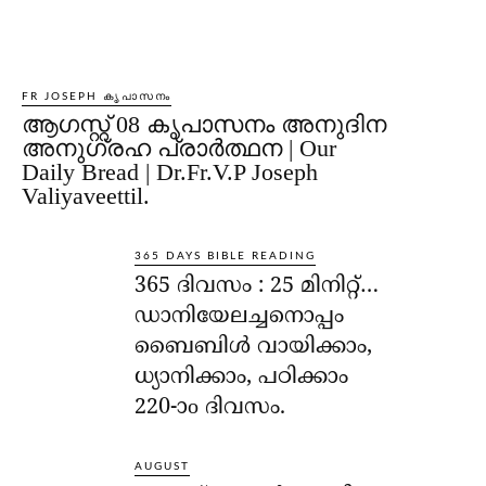
FR JOSEPH കൃപാസനം
ആഗസ്റ്റ് 08 കൃപാസനം അനുദിന
അനുഗ്രഹ പ്രാർത്ഥന | Our
Daily Bread | Dr.Fr.V.P Joseph
Valiyaveettil.
365 DAYS BIBLE READING
365 ദിവസം : 25 മിനിറ്റ്…
ഡാനിയേലച്ചനൊപ്പം
ബൈബിൾ വായിക്കാം,
ധ്യാനിക്കാം, പഠിക്കാം
220-ാo ദിവസം.
AUGUST