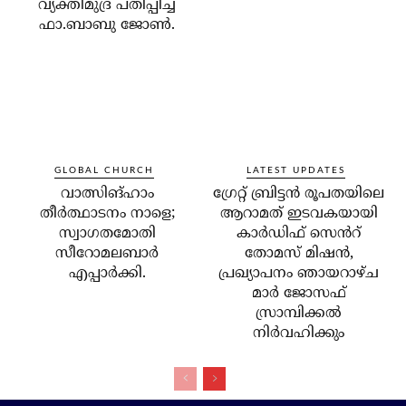
വ്യക്തിമുദ്ര പതിപ്പിച്ച
ഫാ.ബാബു ജോൺ.
GLOBAL CHURCH
LATEST UPDATES
വാത്സിങ്ഹാം
ഗ്രേറ്റ് ബ്രിട്ടൻ രൂപതയിലെ
തീർത്ഥാടനം നാളെ;
ആറാമത് ഇടവകയായി
സ്വാഗതമോതി
കാർഡിഫ് സെൻറ്
സീറോമലബാർ
തോമസ് മിഷൻ,
എപ്പാർക്കി.
പ്രഖ്യാപനം ഞായറാഴ്ച
മാർ ജോസഫ്
സ്രാമ്പിക്കൽ
നിർവഹിക്കും