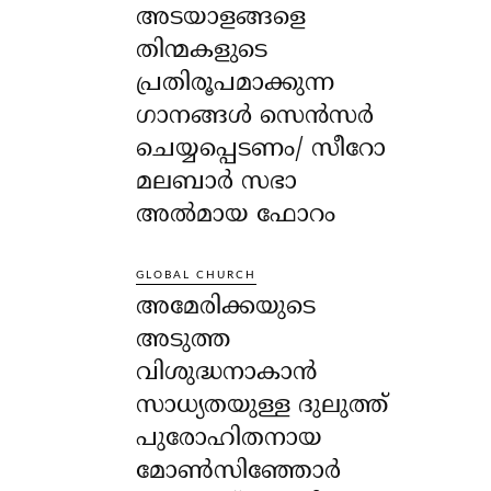
അടയാളങ്ങളെ
തിന്മകളുടെ
പ്രതിരൂപമാക്കുന്ന
ഗാനങ്ങൾ സെൻസർ
ചെയ്യപ്പെടണം/ സീറോ
മലബാർ സഭാ
അൽമായ ഫോറം
GLOBAL CHURCH
അമേരിക്കയുടെ
അടുത്ത
വിശുദ്ധനാകാൻ
സാധ്യതയുള്ള ദുലുത്ത്
പുരോഹിതനായ
മോൺസിഞ്ഞോർ