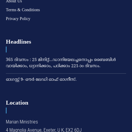
About Us
Terms & Conditions
Privacy Policy
Headlines
365 ദിവസം : 25 മിനിറ്റ്…ഡാനിയേലച്ചനൊപ്പം ബൈബിൾ
വായിക്കാം, ധ്യാനിക്കാം, പഠിക്കാം 221-ാo ദിവസം.
ഓഗസ്റ്റ് 9- ഔര്‍ ലേഡി ഓഫ് ഓഗ്നീസ്.
Location
Marian Ministries
4 Magnolia Avenue, Exeter, U K, EX2 6DJ