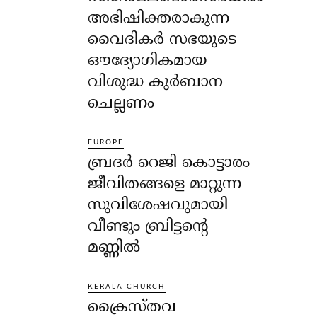
അഭിഷിക്തരാകുന്ന
വൈദികർ സഭയുടെ
ഔദ്യോഗികമായ
വിശുദ്ധ കുർബാന
ചെല്ലണം
EUROPE
ബ്രദർ റെജി കൊട്ടാരം
ജീവിതങ്ങളെ മാറ്റുന്ന
സുവിശേഷവുമായി
വീണ്ടും ബ്രിട്ടന്റെ
മണ്ണിൽ
KERALA CHURCH
ക്രൈസ്തവ