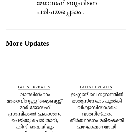
ജോസഫ് ബുഹിനെ
പരിചയപ്പെടാം .
More Updates
LATEST UPDATES
LATEST UPDATES
വാത്സിങ്ഹാം
ഇംഗ്ലണ്ടിലെ നസ്രത്തിൽ
മാതാവിനുള്ള ‘ട്രൈബ്യുട്ട്’
മാതൃസ്നേഹം പുൽകി
മാർ ജോസഫ്
വിശ്വാസിസാഗരം:
സ്രാമ്പിക്കൽ പ്രകാശനം
വാത്സിങ്ഹാം
ചെയ്തു; രചയിതാവ്,
തീർത്ഥാടനം മരിയഭക്തി
ഹിന്ദി ഭാഷയിലും
പ്രഘോഷണമായി.