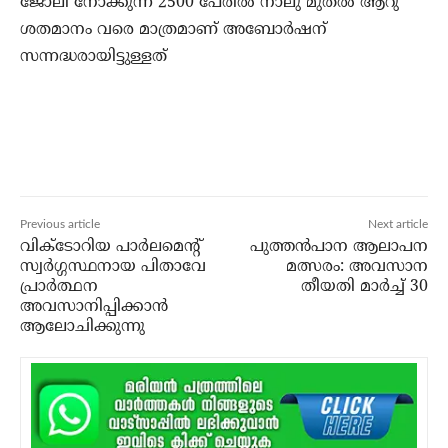
ജോലി നോക്കുന്ന 2500 പേരില്‍ നാലു മുതല്‍ ആറു
ശതമാനം വരെ മാത്രമാണ് അബോര്‍ഷന്
സന്നദ്ധരായിട്ടുള്ളത്‌
Previous article
Next article
വിക്ടോറിയ പാര്‍ലമെന്റ്
പുത്തൻപാന ആലാപന
സ്വര്‍ഗ്ഗസ്ഥനായ പിതാവേ
മത്സരം: അവസാന
പ്രാര്‍ത്ഥന
തീയതി മാർച്ച് 30
അവസാനിപ്പിക്കാന്‍
ആലോചിക്കുന്നു