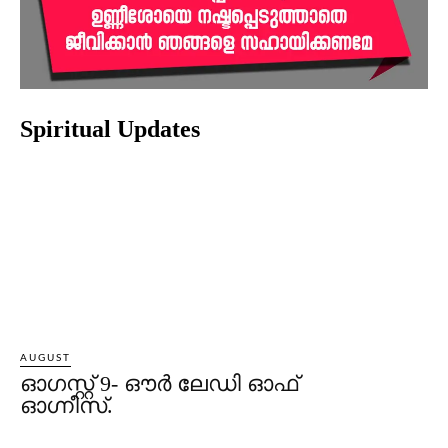
Spiritual Updates
AUGUST
ഓഗസ്റ്റ് 9- ഔര്‍ ലേഡി ഓഫ്
ഓഗ്നീസ്.