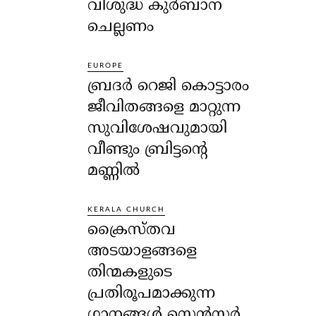
വിശുദ്ധ കുർബാന
ചെല്ലണം
EUROPE
ബ്രദർ റെജി കൊട്ടാരം
ജീവിതങ്ങളെ മാറ്റുന്ന
സുവിശേഷവുമായി
വീണ്ടും ബ്രിട്ടന്റെ
മണ്ണിൽ
KERALA CHURCH
ക്രൈസ്തവ
അടയാളങ്ങളെ
തിന്മകളുടെ
പ്രതിരൂപമാക്കുന്ന
ഗാനങ്ങൾ സെൻസർ