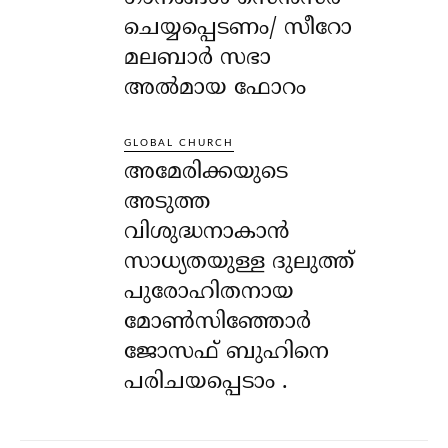
ചെയ്യപ്പെടണം/ സീറോ
മലബാർ സഭാ
അൽമായ ഫോറം
GLOBAL CHURCH
അമേരിക്കയുടെ
അടുത്ത
വിശുദ്ധനാകാൻ
സാധ്യതയുള്ള ദുലുത്ത്
പുരോഹിതനായ
മോൺസിഞ്ഞോർ
ജോസഫ് ബുഹിനെ
പരിചയപ്പെടാം .