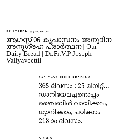
FR JOSEPH കൃപാസനം
ആഗസ്റ്റ് 06 കൃപാസനം അനുദിന
അനുഗ്രഹ പ്രാർത്ഥന | Our
Daily Bread | Dr.Fr.V.P Joseph
Valiyaveettil
365 DAYS BIBLE READING
365 ദിവസം : 25 മിനിറ്റ്…
ഡാനിയേലച്ചനൊപ്പം
ബൈബിൾ വായിക്കാം,
ധ്യാനിക്കാം, പഠിക്കാം
218-ാo ദിവസം.
AUGUST