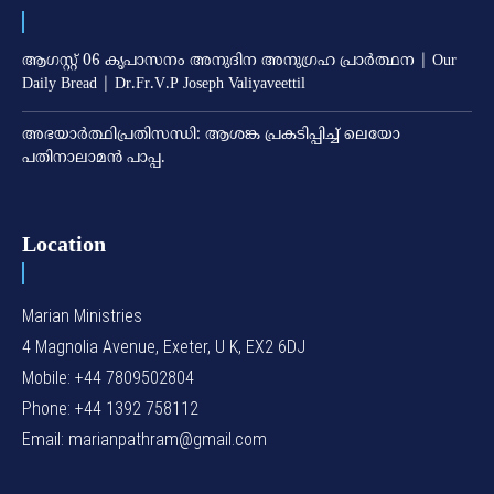
ആഗസ്റ്റ് 06 കൃപാസനം അനുദിന അനുഗ്രഹ പ്രാർത്ഥന | Our
Daily Bread | Dr.Fr.V.P Joseph Valiyaveettil
അഭയാര്‍ത്ഥിപ്രതിസന്ധി: ആശങ്ക പ്രകടിപ്പിച്ച് ലെയോ
പതിനാലാമന്‍ പാപ്പ.
Location
Marian Ministries
4 Magnolia Avenue, Exeter, U K, EX2 6DJ
Mobile: +44 7809502804
Phone: +44 1392 758112
Email: marianpathram@gmail.com