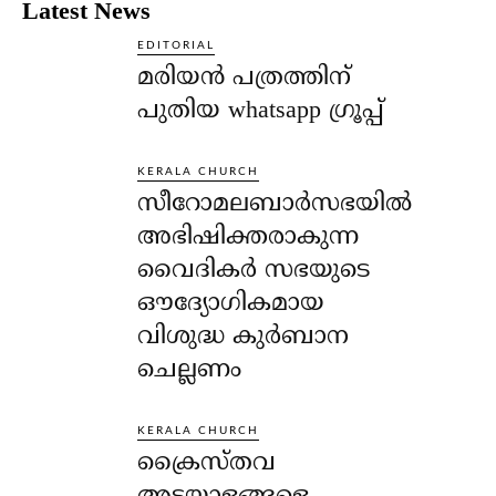
Latest News
EDITORIAL
മരിയൻ പത്രത്തിന്
പുതിയ whatsapp ഗ്രൂപ്പ്
KERALA CHURCH
സീറോമലബാർസഭയിൽ
അഭിഷിക്തരാകുന്ന
വൈദികർ സഭയുടെ
ഔദ്യോഗികമായ
വിശുദ്ധ കുർബാന
ചെല്ലണം
KERALA CHURCH
ക്രൈസ്തവ