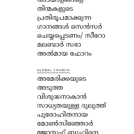
അടയാളങ്ങളെ
തിന്മകളുടെ
പ്രതിരൂപമാക്കുന്ന
ഗാനങ്ങൾ സെൻസർ
ചെയ്യപ്പെടണം/ സീറോ
മലബാർ സഭാ
അൽമായ ഫോറം
GLOBAL CHURCH
അമേരിക്കയുടെ
അടുത്ത
വിശുദ്ധനാകാൻ
സാധ്യതയുള്ള ദുലുത്ത്
പുരോഹിതനായ
മോൺസിഞ്ഞോർ
ജോസഫ് ബുഹിനെ