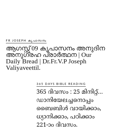
FR JOSEPH കൃപാസനം
ആഗസ്റ്റ് 09 കൃപാസനം അനുദിന
അനുഗ്രഹ പ്രാർത്ഥന | Our
Daily Bread | Dr.Fr.V.P Joseph
Valiyaveettil.
365 DAYS BIBLE READING
365 ദിവസം : 25 മിനിറ്റ്…
ഡാനിയേലച്ചനൊപ്പം
ബൈബിൾ വായിക്കാം,
ധ്യാനിക്കാം, പഠിക്കാം
221-ാo ദിവസം.