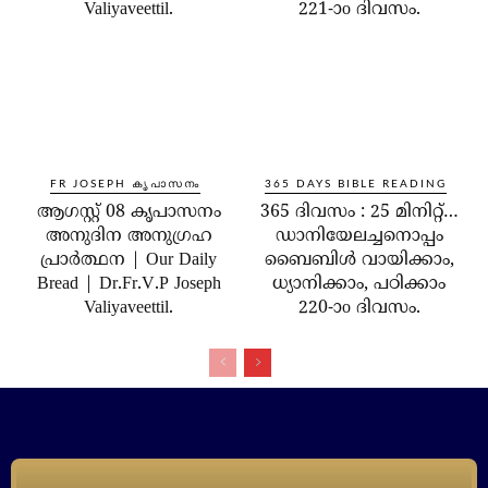
Valiyaveettil.
221-ാo ദിവസം.
FR JOSEPH കൃപാസനം
365 DAYS BIBLE READING
ആഗസ്റ്റ് 08 കൃപാസനം
365 ദിവസം : 25 മിനിറ്റ്…
അനുദിന അനുഗ്രഹ
ഡാനിയേലച്ചനൊപ്പം
പ്രാർത്ഥന | Our Daily
ബൈബിൾ വായിക്കാം,
Bread | Dr.Fr.V.P Joseph
ധ്യാനിക്കാം, പഠിക്കാം
Valiyaveettil.
220-ാo ദിവസം.