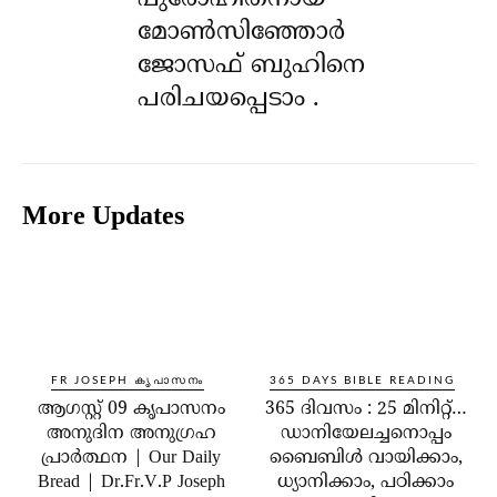
മോൺസിഞ്ഞോർ
ജോസഫ് ബുഹിനെ
പരിചയപ്പെടാം .
More Updates
FR JOSEPH കൃപാസനം
365 DAYS BIBLE READING
ആഗസ്റ്റ് 09 കൃപാസനം
365 ദിവസം : 25 മിനിറ്റ്…
അനുദിന അനുഗ്രഹ
ഡാനിയേലച്ചനൊപ്പം
പ്രാർത്ഥന | Our Daily
ബൈബിൾ വായിക്കാം,
Bread | Dr.Fr.V.P Joseph
ധ്യാനിക്കാം, പഠിക്കാം