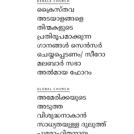
KERALA CHURCH
ക്രൈസ്തവ
അടയാളങ്ങളെ
തിന്മകളുടെ
പ്രതിരൂപമാക്കുന്ന
ഗാനങ്ങൾ സെൻസർ
ചെയ്യപ്പെടണം/ സീറോ
മലബാർ സഭാ
അൽമായ ഫോറം
GLOBAL CHURCH
അമേരിക്കയുടെ
അടുത്ത
വിശുദ്ധനാകാൻ
സാധ്യതയുള്ള ദുലുത്ത്
പുരോഹിതനായ