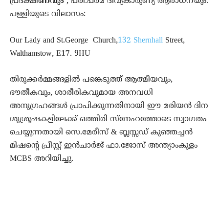
പ്രദക്ഷി
ണവും
, പരി.പരമ ദിവ്യകാരുണ്യ ആരാധനയും.
പള്ളിയുടെ വിലാസം:
Our Lady and St.George Church,
132 Shernhall
Street,
Walthamstow, E17. 9HU
തിരുക്കര്‍മ്മങ്ങളില്‍ പങ്കെടുത്ത് ആത്മീയവും,
ഭൗതീകവും, ശാരീരികവുമായ അനവധി
അനുഗ്രഹങ്ങള്‍ പ്രാപിക്കുന്നതിനായി ഈ മരിയന്‍ ദിന
ശുശ്രൂഷകളിലേക്ക് ഒത്തിരി സ്‌നേഹത്തോടെ സ്വാഗതം
ചെയ്യുന്നതായി സെ.മേരീസ് & ബ്ലസ്സഡ് കുഞ്ഞച്ചൻ
മിഷന്റെ പ്രീസ്റ്റ് ഇൻചാർജ് ഫാ.ജോസ് അന്ത്യാംകുളം
MCBS അറിയിച്ചു.