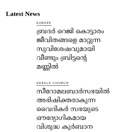
Latest News
EUROPE
ബ്രദർ റെജി കൊട്ടാരം
ജീവിതങ്ങളെ മാറ്റുന്ന
സുവിശേഷവുമായി
വീണ്ടും ബ്രിട്ടന്റെ
മണ്ണിൽ
KERALA CHURCH
സീറോമലബാർസഭയിൽ
അഭിഷിക്തരാകുന്ന
വൈദികർ സഭയുടെ
ഔദ്യോഗികമായ
വിശുദ്ധ കുർബാന