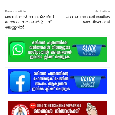
Previous article
Next article
മെഡിക്കൽ ഡോക്‌ടേഴ്‌സ്
ഫാ. ബിനോയി ജയില്‍
ഫോറം’: നവംബർ 2 – ന്
മോചിതനായി
ലെസ്റ്ററിൽ