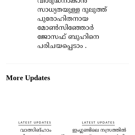
വിശുദ്ധനാകാൻ
സാധ്യതയുള്ള ദുലുത്ത്
പുരോഹിതനായ
മോൺസിഞ്ഞോർ
ജോസഫ് ബുഹിനെ
പരിചയപ്പെടാം .
More Updates
LATEST UPDATES
LATEST UPDATES
വാത്സിങ്ഹാം
ഇംഗ്ലണ്ടിലെ നസ്രത്തിൽ