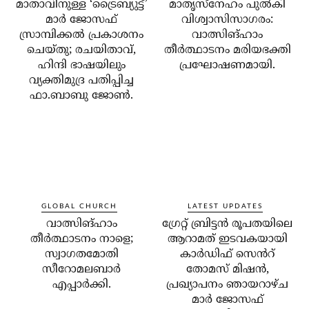
മാതാവിനുള്ള ‘ട്രൈബ്യുട്ട്’
മാതൃസ്നേഹം പുൽകി
മാർ ജോസഫ്
വിശ്വാസിസാഗരം:
സ്രാമ്പിക്കൽ പ്രകാശനം
വാത്സിങ്ഹാം
ചെയ്തു; രചയിതാവ്,
തീർത്ഥാടനം മരിയഭക്തി
ഹിന്ദി ഭാഷയിലും
പ്രഘോഷണമായി.
വ്യക്തിമുദ്ര പതിപ്പിച്ച
ഫാ.ബാബു ജോൺ.
GLOBAL CHURCH
LATEST UPDATES
വാത്സിങ്ഹാം
ഗ്രേറ്റ് ബ്രിട്ടൻ രൂപതയിലെ
തീർത്ഥാടനം നാളെ;
ആറാമത് ഇടവകയായി
സ്വാഗതമോതി
കാർഡിഫ് സെൻറ്
സീറോമലബാർ
തോമസ് മിഷൻ,
എപ്പാർക്കി.
പ്രഖ്യാപനം ഞായറാഴ്ച
മാർ ജോസഫ്