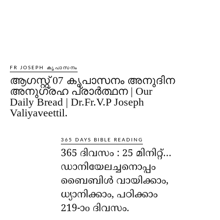
FR JOSEPH കൃപാസനം
ആഗസ്റ്റ് 07 കൃപാസനം അനുദിന
അനുഗ്രഹ പ്രാർത്ഥന | Our
Daily Bread | Dr.Fr.V.P Joseph
Valiyaveettil.
365 DAYS BIBLE READING
365 ദിവസം : 25 മിനിറ്റ്…
ഡാനിയേലച്ചനൊപ്പം
ബൈബിൾ വായിക്കാം,
ധ്യാനിക്കാം, പഠിക്കാം
219-ാo ദിവസം.