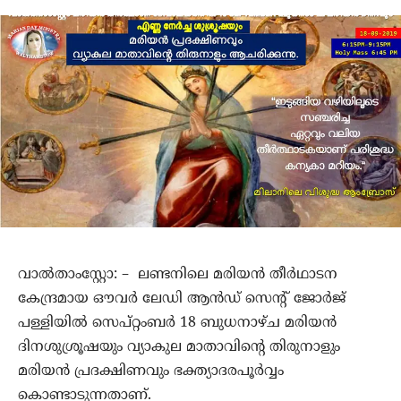
വാല്‍താംസ്റ്റോ: – ലണ്ടനിലെ മരിയന്‍ തീര്‍ഥാടന
കേന്ദ്രമായ ഔവര്‍ ലേഡി ആന്‍ഡ് സെന്റ് ജോര്‍ജ്
പള്ളിയില്‍ സെപ്റ്റംബർ 18 ബുധനാഴ്ച മരിയന്‍
ദിനശുശ്രൂഷയും വ്യാകുല മാതാവിന്റെ തിരുനാളും
മരിയൻ പ്രദക്ഷിണവും ഭക്ത്യാദരപൂർവ്വം
കൊണ്ടാടുന്നതാണ്.