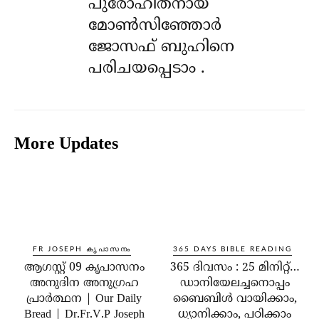
പുരോഹിതനായ
മോൺസിഞ്ഞോർ
ജോസഫ് ബുഹിനെ
പരിചയപ്പെടാം .
More Updates
FR JOSEPH കൃപാസനം
365 DAYS BIBLE READING
ആഗസ്റ്റ് 09 കൃപാസനം
365 ദിവസം : 25 മിനിറ്റ്…
അനുദിന അനുഗ്രഹ
ഡാനിയേലച്ചനൊപ്പം
പ്രാർത്ഥന | Our Daily
ബൈബിൾ വായിക്കാം,
Bread | Dr.Fr.V.P Joseph
ധ്യാനിക്കാം, പഠിക്കാം