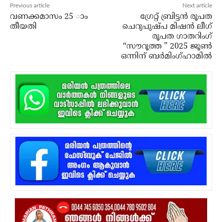
Previous article
Next article
വണക്കമാസം 25 ാം
ഗ്രേറ്റ് ബ്രിട്ടൻ രൂപത
തീയതി
ചെറുപുഷ്പ മിഷൻ ലീഗ്
രൂപത ഗാതറിംഗ്‌
“സൗറൂത്ത ” 2025 ജൂൺ
ഒന്നിന് ബർമിംഗ്ഹാമിൽ