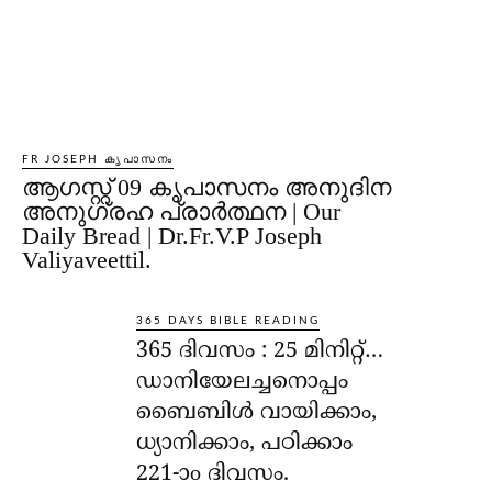
FR JOSEPH കൃപാസനം
ആഗസ്റ്റ് 09 കൃപാസനം അനുദിന
അനുഗ്രഹ പ്രാർത്ഥന | Our
Daily Bread | Dr.Fr.V.P Joseph
Valiyaveettil.
365 DAYS BIBLE READING
365 ദിവസം : 25 മിനിറ്റ്…
ഡാനിയേലച്ചനൊപ്പം
ബൈബിൾ വായിക്കാം,
ധ്യാനിക്കാം, പഠിക്കാം
221-ാo ദിവസം.