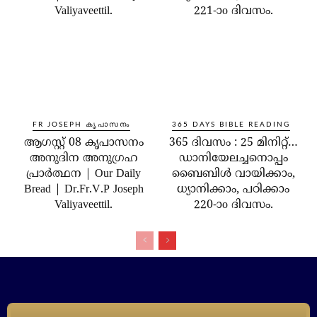
Valiyaveettil.
221-ാo ദിവസം.
FR JOSEPH കൃപാസനം
365 DAYS BIBLE READING
ആഗസ്റ്റ് 08 കൃപാസനം
365 ദിവസം : 25 മിനിറ്റ്…
അനുദിന അനുഗ്രഹ
ഡാനിയേലച്ചനൊപ്പം
പ്രാർത്ഥന | Our Daily
ബൈബിൾ വായിക്കാം,
Bread | Dr.Fr.V.P Joseph
ധ്യാനിക്കാം, പഠിക്കാം
Valiyaveettil.
220-ാo ദിവസം.