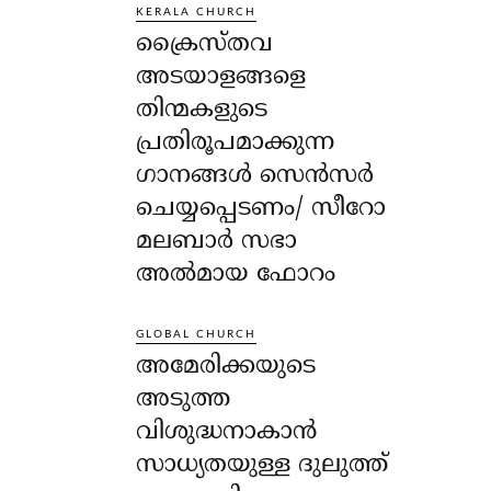
KERALA CHURCH
ക്രൈസ്തവ
അടയാളങ്ങളെ
തിന്മകളുടെ
പ്രതിരൂപമാക്കുന്ന
ഗാനങ്ങൾ സെൻസർ
ചെയ്യപ്പെടണം/ സീറോ
മലബാർ സഭാ
അൽമായ ഫോറം
GLOBAL CHURCH
അമേരിക്കയുടെ
അടുത്ത
വിശുദ്ധനാകാൻ
സാധ്യതയുള്ള ദുലുത്ത്