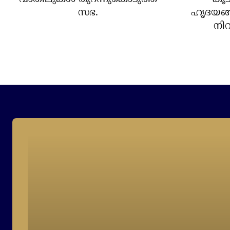
സഭ.
ഹൃദയങ്
നിറ