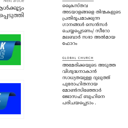
Next article
ക്രൈസ്തവ
ക്കൂട്ടം
അടയാളങ്ങളെ തിന്മകളുടെ
പെടുത്തി
പ്രതിരൂപമാക്കുന്ന
ഗാനങ്ങൾ സെൻസർ
ചെയ്യപ്പെടണം/ സീറോ
മലബാർ സഭാ അൽമായ
ഫോറം
GLOBAL CHURCH
അമേരിക്കയുടെ അടുത്ത
വിശുദ്ധനാകാൻ
സാധ്യതയുള്ള ദുലുത്ത്
പുരോഹിതനായ
മോൺസിഞ്ഞോർ
ജോസഫ് ബുഹിനെ
പരിചയപ്പെടാം .