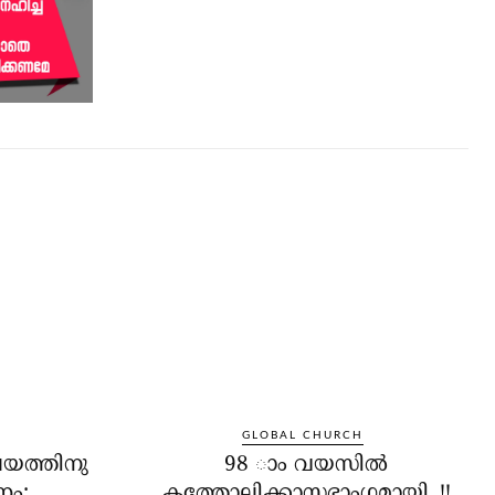
GLOBAL CHURCH
യത്തിനു
98 ാം വയസില്‍
ണം;
കത്തോലിക്കാസഭാംഗമായി..!!