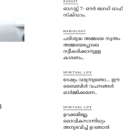
AUGUST
ഓഗസ്റ്റ് 7- ഔര്‍ ലേഡി ഓഫ്
സ്‌കിഡാം.
MARIOLOGY
പരിശുദ്ധ അമ്മയെ സ്വന്തം
അമ്മയെപ്പോലെ
സ്വീകരിക്കാനുള്ള
കാരണം..
SPIRITUAL LIFE
ദേഷ്യം വരുന്നുണ്ടോ… ഈ
ബൈബിള്‍ വചനങ്ങള്‍
ഓര്‍മ്മിക്കണേ..
3
SPIRITUAL LIFE
ഉറക്കമില്ലേ,
ദൈവികസാന്നിധ്യം
അനുഭവിച്ച് ഉറങ്ങാന്‍