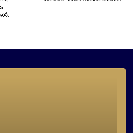
െ
്‍.