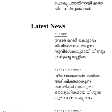
പോകൂ…അതിനായി ഇതാ
ചില നിര്‍ദ്ദേശങ്ങള്‍:
Latest News
EUROPE
ബ്രദർ റെജി കൊട്ടാരം
ജീവിതങ്ങളെ മാറ്റുന്ന
സുവിശേഷവുമായി വീണ്ടും
ബ്രിട്ടന്റെ മണ്ണിൽ
KERALA CHURCH
സീറോമലബാർസഭയിൽ
അഭിഷിക്തരാകുന്ന
വൈദികർ സഭയുടെ
ഔദ്യോഗികമായ വിശുദ്ധ
കുർബാന ചെല്ലണം
KERALA CHURCH