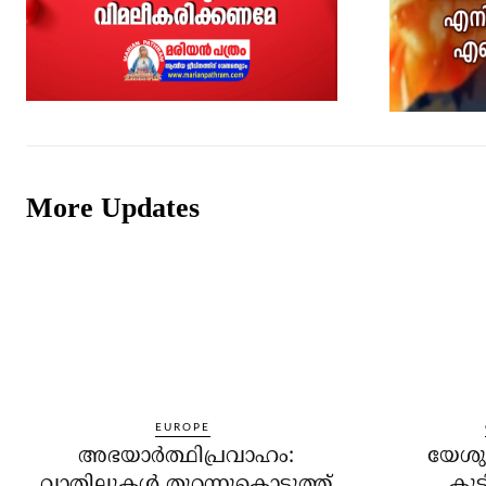
More Updates
EUROPE
അഭയാര്‍ത്ഥിപ്രവാഹം:
യേശുക
വാതിലുകള്‍ തുറന്നുകൊടുത്ത്
കൂട