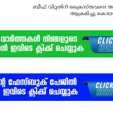
ബീഫ് വിറ്റതിന് ക്രൈസ്തവനെ ആള്‍
ആക്രമിച്ചു കൊലപ്