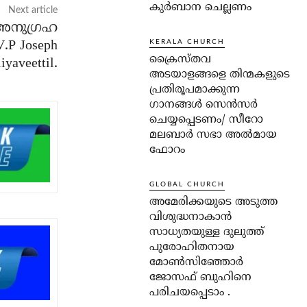
കുർബാന ചെല്ലണം
Next article
അനുഗ്രഹ
V.P Joseph
KERALA CHURCH
ക്രൈസ്തവ
iyaveettil.
അടയാളങ്ങളെ തിന്മകളുടെ
പ്രതിരൂപമാക്കുന്ന
ഗാനങ്ങൾ സെൻസർ
ചെയ്യപ്പെടണം/ സീറോ
മലബാർ സഭാ അൽമായ
ഫോറം
GLOBAL CHURCH
അമേരിക്കയുടെ അടുത്ത
വിശുദ്ധനാകാൻ
സാധ്യതയുള്ള ദുലുത്ത്
പുരോഹിതനായ
മോൺസിഞ്ഞോർ
ജോസഫ് ബുഹിനെ
പരിചയപ്പെടാം .