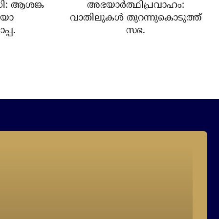
ധി: ആശങ്ക
അഭയാര്‍ത്ഥിപ്രവാഹം:
ലെയോ
വാതിലുകള്‍ തുറന്നുകൊടുത്ത്
പ്പ.
സഭ.