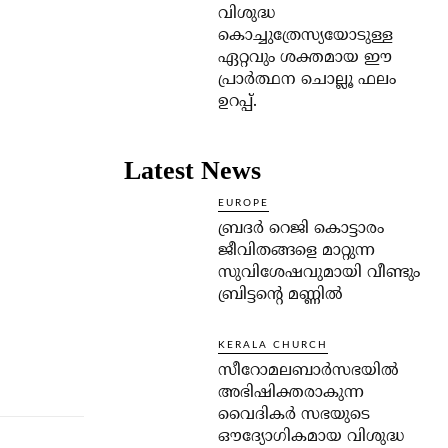
വിശുദ്ധ
കൊച്ചുത്രേസ്യയോടുള്ള
ഏറ്റവും ശക്തമായ ഈ
പ്രാര്‍ത്ഥന ചൊല്ലൂ ഫലം
ഉറപ്പ്.
Latest News
EUROPE
ബ്രദർ റെജി കൊട്ടാരം
ജീവിതങ്ങളെ മാറ്റുന്ന
സുവിശേഷവുമായി വീണ്ടും
ബ്രിട്ടന്റെ മണ്ണിൽ
KERALA CHURCH
സീറോമലബാർസഭയിൽ
അഭിഷിക്തരാകുന്ന
വൈദികർ സഭയുടെ
ഔദ്യോഗികമായ വിശുദ്ധ