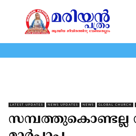
HOME
EDITORIAL
NEWS
MARIOLOGY
MARI
LATEST UPDATES
NEWS UPDATES
NEWS
GLOBAL CHURCH
സമ്പത്തുകൊണ്ടല്ല 