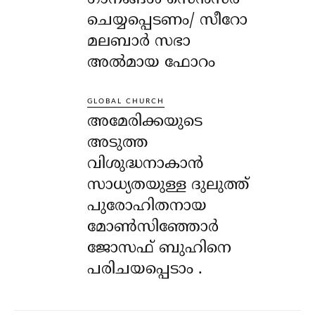
ചെയ്യപ്പെടണം/ സീറോ
മലബാർ സഭാ
അൽമായ ഫോറം
GLOBAL CHURCH
അമേരിക്കയുടെ
അടുത്ത
വിശുദ്ധനാകാൻ
സാധ്യതയുള്ള ദുലുത്ത്
പുരോഹിതനായ
മോൺസിഞ്ഞോർ
ജോസഫ് ബുഹിനെ
പരിചയപ്പെടാം .