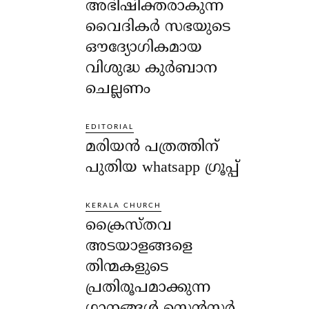
അഭിഷിക്തരാകുന്ന
വൈദികർ സഭയുടെ
ഔദ്യോഗികമായ
വിശുദ്ധ കുർബാന
ചെല്ലണം
EDITORIAL
മരിയൻ പത്രത്തിന്
പുതിയ whatsapp ഗ്രൂപ്പ്
KERALA CHURCH
ക്രൈസ്തവ
അടയാളങ്ങളെ
തിന്മകളുടെ
പ്രതിരൂപമാക്കുന്ന
ഗാനങ്ങൾ സെൻസർ