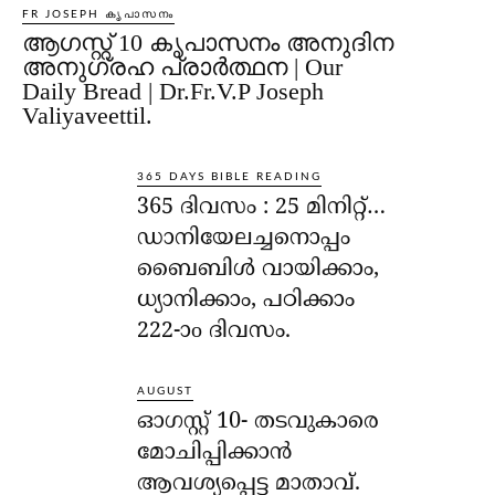
FR JOSEPH കൃപാസനം
ആഗസ്റ്റ് 10 കൃപാസനം അനുദിന
അനുഗ്രഹ പ്രാർത്ഥന | Our
Daily Bread | Dr.Fr.V.P Joseph
Valiyaveettil.
365 DAYS BIBLE READING
365 ദിവസം : 25 മിനിറ്റ്…
ഡാനിയേലച്ചനൊപ്പം
ബൈബിൾ വായിക്കാം,
ധ്യാനിക്കാം, പഠിക്കാം
222-ാo ദിവസം.
AUGUST
ഓഗസ്റ്റ് 10- തടവുകാരെ
മോചിപ്പിക്കാന്‍
ആവശ്യപ്പെട്ട മാതാവ്.