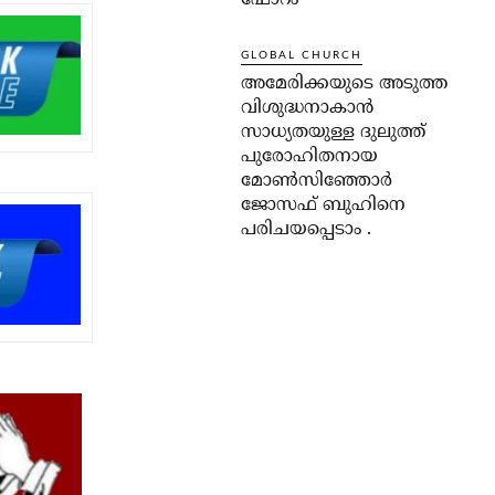
ഫോറം
GLOBAL CHURCH
അമേരിക്കയുടെ അടുത്ത
വിശുദ്ധനാകാൻ
സാധ്യതയുള്ള ദുലുത്ത്
പുരോഹിതനായ
മോൺസിഞ്ഞോർ
ജോസഫ് ബുഹിനെ
പരിചയപ്പെടാം .