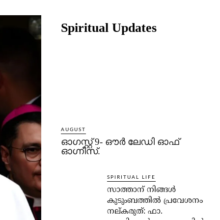
Share
Spiritual Updates
AUGUST
ഓഗസ്റ്റ് 9- ഔര്‍ ലേഡി ഓഫ്
ഓഗ്നീസ്.
SPIRITUAL LIFE
സാത്താന് നിങ്ങള്‍
കുടുംബത്തില്‍ പ്രവേശനം
നല്കരുത്: ഫാ.