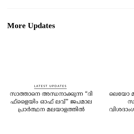
More Updates
LATEST UPDATES
സാത്താനെ അന്ധനാക്കുന്ന “ദി
ലെയോ മാര
ഫ്‌ളൈയിം ഓഫ് ലവ്” ജപമാല
സന
പ്രാർത്ഥന മലയാളത്തിൽ
വിശദാംശങ