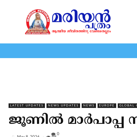
HOME
EDITORIAL
NEWS
MARIOLOGY
MARI
LATEST UPDATES
NEWS UPDATES
NEWS
EUROPE
GLOBAL
ജൂണില്‍ മാര്‍പാപ്പ സ
0