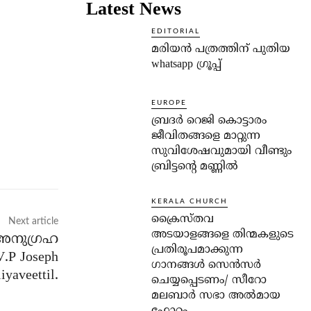
Latest News
EDITORIAL
മരിയൻ പത്രത്തിന് പുതിയ
whatsapp ഗ്രൂപ്പ്
EUROPE
ബ്രദർ റെജി കൊട്ടാരം
ജീവിതങ്ങളെ മാറ്റുന്ന
സുവിശേഷവുമായി വീണ്ടും
ബ്രിട്ടന്റെ മണ്ണിൽ
KERALA CHURCH
ക്രൈസ്തവ
Next article
അടയാളങ്ങളെ തിന്മകളുടെ
അനുഗ്രഹ
പ്രതിരൂപമാക്കുന്ന
V.P Joseph
ഗാനങ്ങൾ സെൻസർ
iyaveettil.
ചെയ്യപ്പെടണം/ സീറോ
മലബാർ സഭാ അൽമായ