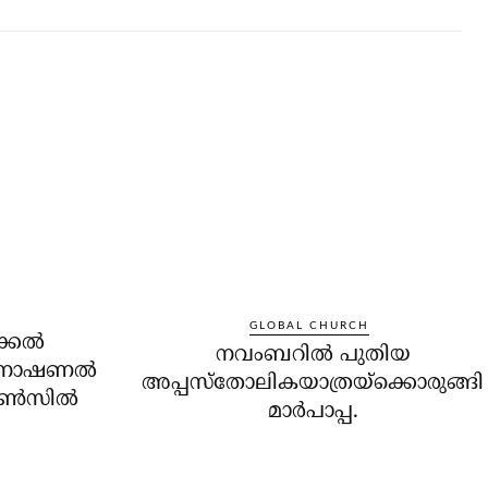
GLOBAL CHURCH
്കല്‍
നവംബറില്‍ പുതിയ
്‍നാഷണല്‍
അപ്പസ്‌തോലികയാത്രയ്‌ക്കൊരുങ്ങി
ൗണ്‍സില്‍
മാര്‍പാപ്പ.