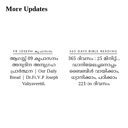
More Updates
FR JOSEPH കൃപാസനം
365 DAYS BIBLE READING
ആഗസ്റ്റ് 09 കൃപാസനം
365 ദിവസം : 25 മിനിറ്റ്…
അനുദിന അനുഗ്രഹ
ഡാനിയേലച്ചനൊപ്പം
പ്രാർത്ഥന | Our Daily
ബൈബിൾ വായിക്കാം,
Bread | Dr.Fr.V.P Joseph
ധ്യാനിക്കാം, പഠിക്കാം
Valiyaveettil.
221-ാo ദിവസം.