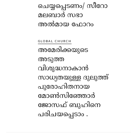
ചെയ്യപ്പെടണം/ സീറോ
മലബാർ സഭാ
അൽമായ ഫോറം
GLOBAL CHURCH
അമേരിക്കയുടെ
അടുത്ത
വിശുദ്ധനാകാൻ
സാധ്യതയുള്ള ദുലുത്ത്
പുരോഹിതനായ
മോൺസിഞ്ഞോർ
ജോസഫ് ബുഹിനെ
പരിചയപ്പെടാം .