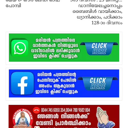
മെയ് 8- ഔര്‍ ലേഡി ഓഫ്
365 ദിവസം : 25 മിനിറ്റ്…
പോമ്പി
ഡാനിയേലച്ചനൊപ്പം
ബൈബിൾ വായിക്കാം,
ധ്യാനിക്കാം, പഠിക്കാം
128-ാo ദിവസം