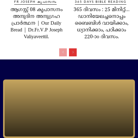
FR JOSEPH കൃപാസനം
365 DAYS BIBLE READING
ആഗസ്റ്റ് 08 കൃപാസനം
365 ദിവസം : 25 മിനിറ്റ്…
അനുദിന അനുഗ്രഹ
ഡാനിയേലച്ചനൊപ്പം
പ്രാർത്ഥന | Our Daily
ബൈബിൾ വായിക്കാം,
Bread | Dr.Fr.V.P Joseph
ധ്യാനിക്കാം, പഠിക്കാം
Valiyaveettil.
220-ാo ദിവസം.