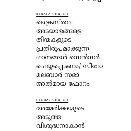
KERALA CHURCH
ക്രൈസ്തവ
അടയാളങ്ങളെ
തിന്മകളുടെ
പ്രതിരൂപമാക്കുന്ന
ഗാനങ്ങൾ സെൻസർ
ചെയ്യപ്പെടണം/ സീറോ
മലബാർ സഭാ
അൽമായ ഫോറം
GLOBAL CHURCH
അമേരിക്കയുടെ
അടുത്ത
വിശുദ്ധനാകാൻ