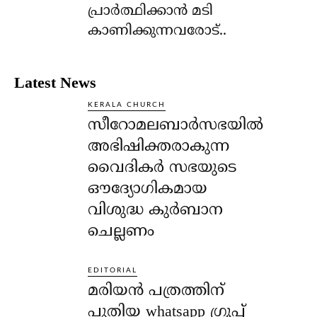
പ്രാര്‍ത്ഥിക്കാന്‍ മടി
കാണിക്കുന്നവരോട്..
Latest News
KERALA CHURCH
സീറോമലബാർസഭയിൽ
അഭിഷിക്തരാകുന്ന
വൈദികർ സഭയുടെ
ഔദ്യോഗികമായ
വിശുദ്ധ കുർബാന
ചെല്ലണം
EDITORIAL
മരിയൻ പത്രത്തിന്
പുതിയ whatsapp ഗ്രൂപ്പ്