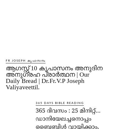
FR JOSEPH കൃപാസനം
ആഗസ്റ്റ് 10 കൃപാസനം അനുദിന
അനുഗ്രഹ പ്രാർത്ഥന | Our
Daily Bread | Dr.Fr.V.P Joseph
Valiyaveettil.
365 DAYS BIBLE READING
365 ദിവസം : 25 മിനിറ്റ്…
ഡാനിയേലച്ചനൊപ്പം
ബൈബിൾ വായിക്കാം,