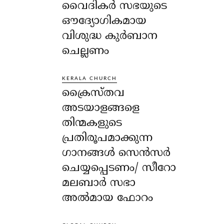
വൈദികർ സഭയുടെ
ഔദ്യോഗികമായ
വിശുദ്ധ കുർബാന
ചെല്ലണം
KERALA CHURCH
ക്രൈസ്തവ
അടയാളങ്ങളെ
തിന്മകളുടെ
പ്രതിരൂപമാക്കുന്ന
ഗാനങ്ങൾ സെൻസർ
ചെയ്യപ്പെടണം/ സീറോ
മലബാർ സഭാ
അൽമായ ഫോറം