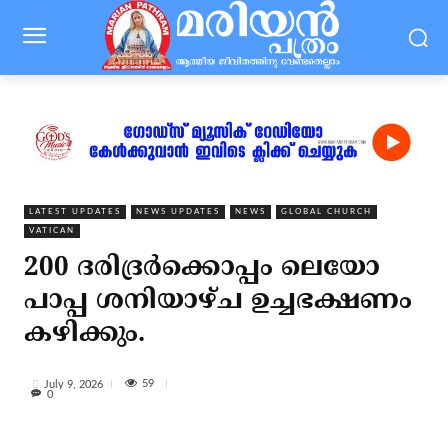
LATEST UPDATES
NEWS UPDATES
NEWS
GLOBAL CHURCH
VATICAN
200 ദരിദ്രര്‍ക്കൊപ്പം ലെയോ
പാപ്പ ശനിയാഴ്ച ഉച്ചഭക്ഷണം
കഴിക്കും.
59
July 9, 2026
0