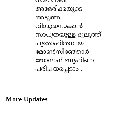
GLOBAL CHURCH
അമേരിക്കയുടെ
അടുത്ത
വിശുദ്ധനാകാൻ
സാധ്യതയുള്ള ദുലുത്ത്
പുരോഹിതനായ
മോൺസിഞ്ഞോർ
ജോസഫ് ബുഹിനെ
പരിചയപ്പെടാം .
More Updates