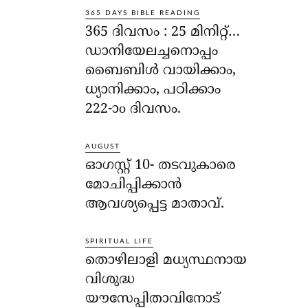
365 DAYS BIBLE READING
365 ദിവസം : 25 മിനിറ്റ്…
ഡാനിയേലച്ചനൊപ്പം
ബൈബിൾ വായിക്കാം,
ധ്യാനിക്കാം, പഠിക്കാം
222-ാo ദിവസം.
AUGUST
ഓഗസ്റ്റ് 10- തടവുകാരെ
മോചിപ്പിക്കാന്‍
ആവശ്യപ്പെട്ട മാതാവ്.
SPIRITUAL LIFE
തൊഴിലാളി മധ്യസ്ഥനായ
വിശുദ്ധ
യൗസേപ്പിതാവിനോട്