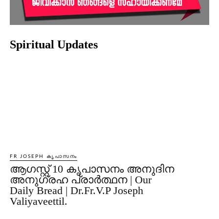
Spiritual Updates
FR JOSEPH കൃപാസനം
ആഗസ്റ്റ് 10 കൃപാസനം അനുദിന
അനുഗ്രഹ പ്രാർത്ഥന | Our
Daily Bread | Dr.Fr.V.P Joseph
Valiyaveettil.