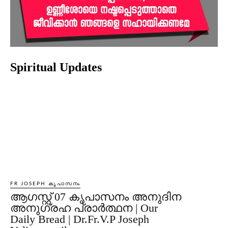
Spiritual Updates
FR JOSEPH കൃപാസനം
ആഗസ്റ്റ് 07 കൃപാസനം അനുദിന
അനുഗ്രഹ പ്രാർത്ഥന | Our
Daily Bread | Dr.Fr.V.P Joseph