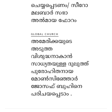
ചെയ്യപ്പെടണം/ സീറോ
മലബാർ സഭാ
അൽമായ ഫോറം
GLOBAL CHURCH
അമേരിക്കയുടെ
അടുത്ത
വിശുദ്ധനാകാൻ
സാധ്യതയുള്ള ദുലുത്ത്
പുരോഹിതനായ
മോൺസിഞ്ഞോർ
ജോസഫ് ബുഹിനെ
പരിചയപ്പെടാം .