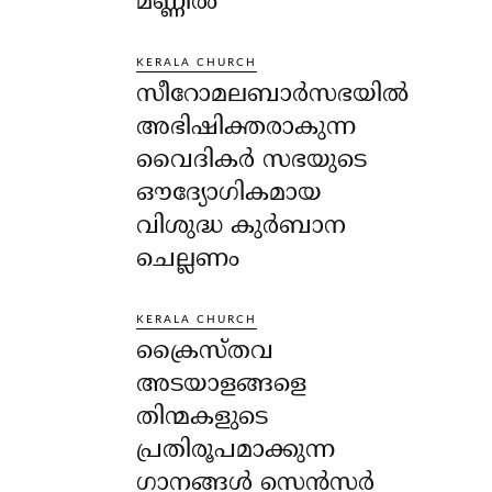
മണ്ണിൽ
KERALA CHURCH
സീറോമലബാർസഭയിൽ
അഭിഷിക്തരാകുന്ന
വൈദികർ സഭയുടെ
ഔദ്യോഗികമായ
വിശുദ്ധ കുർബാന
ചെല്ലണം
KERALA CHURCH
ക്രൈസ്തവ
അടയാളങ്ങളെ
തിന്മകളുടെ
പ്രതിരൂപമാക്കുന്ന
ഗാനങ്ങൾ സെൻസർ