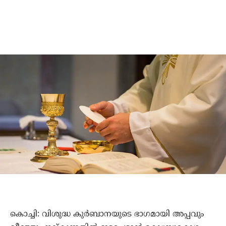
കൊച്ചി: വിശുദ്ധ കുര്‍ബാനയുടെ ഭാഗമായി അപ്പവും