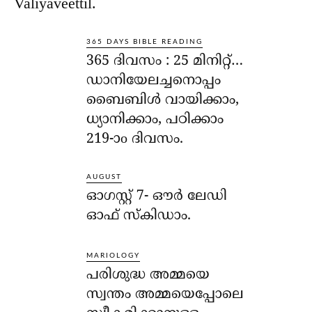
Valiyaveettil.
365 DAYS BIBLE READING
365 ദിവസം : 25 മിനിറ്റ്…
ഡാനിയേലച്ചനൊപ്പം
ബൈബിൾ വായിക്കാം,
ധ്യാനിക്കാം, പഠിക്കാം
219-ാo ദിവസം.
AUGUST
ഓഗസ്റ്റ് 7- ഔര്‍ ലേഡി
ഓഫ് സ്‌കിഡാം.
MARIOLOGY
പരിശുദ്ധ അമ്മയെ
സ്വന്തം അമ്മയെപ്പോലെ