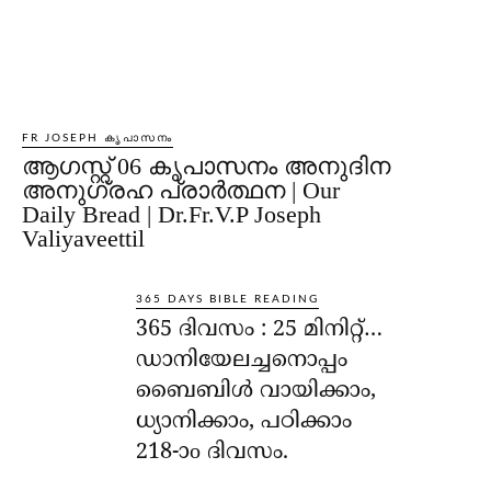
FR JOSEPH കൃപാസനം
ആഗസ്റ്റ് 06 കൃപാസനം അനുദിന
അനുഗ്രഹ പ്രാർത്ഥന | Our
Daily Bread | Dr.Fr.V.P Joseph
Valiyaveettil
365 DAYS BIBLE READING
365 ദിവസം : 25 മിനിറ്റ്…
ഡാനിയേലച്ചനൊപ്പം
ബൈബിൾ വായിക്കാം,
ധ്യാനിക്കാം, പഠിക്കാം
218-ാo ദിവസം.