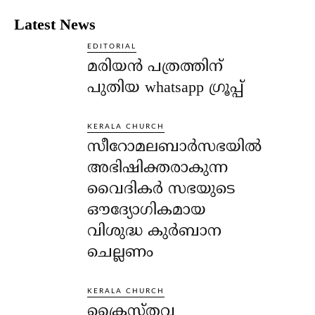
Latest News
EDITORIAL
മരിയൻ പത്രത്തിന്
പുതിയ whatsapp ഗ്രൂപ്പ്
KERALA CHURCH
സീറോമലബാർസഭയിൽ
അഭിഷിക്തരാകുന്ന
വൈദികർ സഭയുടെ
ഔദ്യോഗികമായ
വിശുദ്ധ കുർബാന
ചെല്ലണം
KERALA CHURCH
ക്രൈസ്തവ