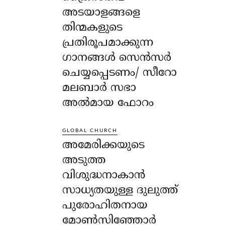
അടയാളങ്ങളെ
തിന്മകളുടെ
പ്രതിരൂപമാക്കുന്ന
ഗാനങ്ങൾ സെൻസർ
ചെയ്യപ്പെടണം/ സീറോ
മലബാർ സഭാ
അൽമായ ഫോറം
GLOBAL CHURCH
അമേരിക്കയുടെ
അടുത്ത
വിശുദ്ധനാകാൻ
സാധ്യതയുള്ള ദുലുത്ത്
പുരോഹിതനായ
മോൺസിഞ്ഞോർ