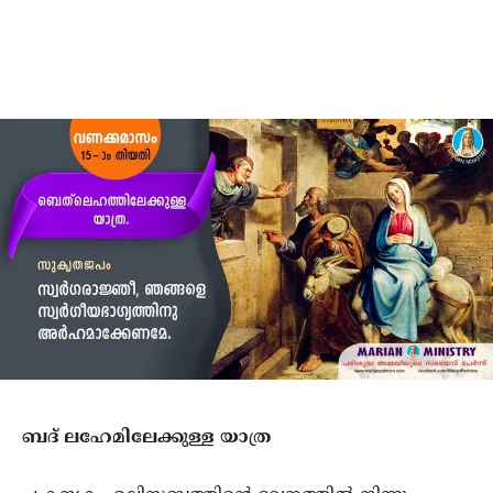
ബദ് ലഹേമിലേക്കുള്ള യാത്ര