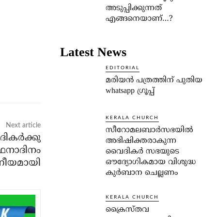
അടുപ്പിക്കുന്നത്
എങ്ങനെയാണ്…?
Latest News
EDITORIAL
മരിയൻ പത്രത്തിന് പുതിയ
whatsapp ഗ്രൂപ്പ്
KERALA CHURCH
Next article
സീറോമലബാർസഭയിൽ
കര്‍ക്കു
അഭിഷിക്തരാകുന്ന
ത്ഥനാദിനം
വൈദികർ സഭയുടെ
ീയമായി
ഔദ്യോഗികമായ വിശുദ്ധ
കുർബാന ചെല്ലണം
KERALA CHURCH
ക്രൈസ്തവ