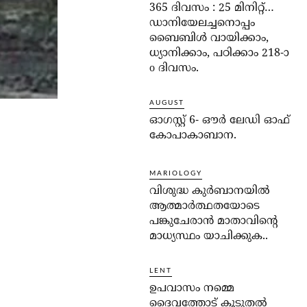
365 ദിവസം : 25 മിനിറ്റ്…
ഡാനിയേലച്ചനൊപ്പം
ബൈബിൾ വായിക്കാം,
ധ്യാനിക്കാം, പഠിക്കാം 218-ാ
o ദിവസം.
AUGUST
ഓഗസ്റ്റ് 6- ഔര്‍ ലേഡി ഓഫ്
കോപാകാബാന.
MARIOLOGY
വിശുദ്ധ കുര്‍ബാനയില്‍
ആത്മാര്‍ത്ഥതയോടെ
പങ്കുചേരാന്‍ മാതാവിന്റെ
മാധ്യസ്ഥം യാചിക്കുക..
LENT
ഉപവാസം നമ്മെ
ദൈവത്തോട് കൂടുതല്‍