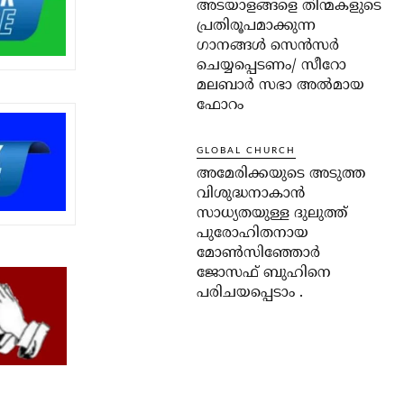
അടയാളങ്ങളെ തിന്മകളുടെ
പ്രതിരൂപമാക്കുന്ന
ഗാനങ്ങൾ സെൻസർ
ചെയ്യപ്പെടണം/ സീറോ
മലബാർ സഭാ അൽമായ
ഫോറം
GLOBAL CHURCH
അമേരിക്കയുടെ അടുത്ത
വിശുദ്ധനാകാൻ
സാധ്യതയുള്ള ദുലുത്ത്
പുരോഹിതനായ
മോൺസിഞ്ഞോർ
ജോസഫ് ബുഹിനെ
പരിചയപ്പെടാം .