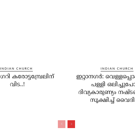
INDIAN CHURCH
INDIAN CHURCH
്രിഗറി കരോട്ടമ്പ്രേലിന്
ഇറ്റാനഗര്‍: വെള്ളപ്പൊ
വിട..!
പള്ളി ഒലിച്ചുപ
ദിവ്യകാരുണ്യം നഷ്ട
സൂക്ഷിച്ച് വൈദിക