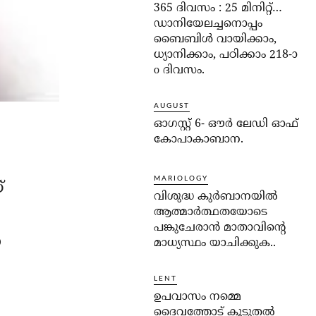
365 ദിവസം : 25 മിനിറ്റ്…
ഡാനിയേലച്ചനൊപ്പം
ബൈബിൾ വായിക്കാം,
ധ്യാനിക്കാം, പഠിക്കാം 218-ാ
o ദിവസം.
AUGUST
ഓഗസ്റ്റ് 6- ഔര്‍ ലേഡി ഓഫ്
കോപാകാബാന.
MARIOLOGY
്
വിശുദ്ധ കുര്‍ബാനയില്‍
ആത്മാര്‍ത്ഥതയോടെ
പങ്കുചേരാന്‍ മാതാവിന്റെ
ാ
മാധ്യസ്ഥം യാചിക്കുക..
LENT
ഉപവാസം നമ്മെ
ദൈവത്തോട് കൂടുതല്‍