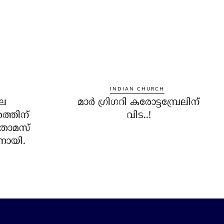
INDIAN CHURCH
ലെ
മാര്‍ ഗ്രിഗറി കരോട്ടമ്പ്രേലിന്
തത്തിന്
വിട..!
തോമസ്
തനായി.