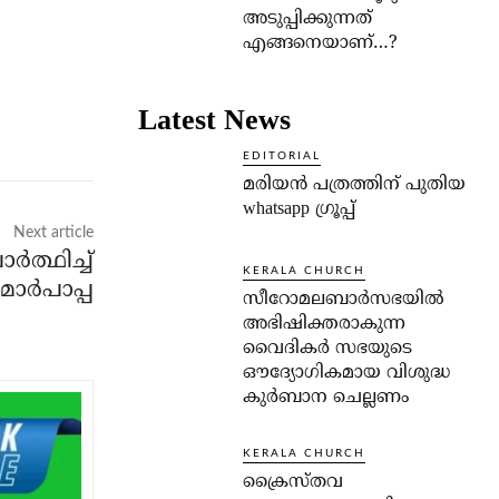
അടുപ്പിക്കുന്നത്
എങ്ങനെയാണ്…?
Latest News
EDITORIAL
മരിയൻ പത്രത്തിന് പുതിയ
whatsapp ഗ്രൂപ്പ്
Next article
്‍ത്ഥിച്ച്
KERALA CHURCH
മാര്‍പാപ്പ
സീറോമലബാർസഭയിൽ
അഭിഷിക്തരാകുന്ന
വൈദികർ സഭയുടെ
ഔദ്യോഗികമായ വിശുദ്ധ
കുർബാന ചെല്ലണം
KERALA CHURCH
ക്രൈസ്തവ