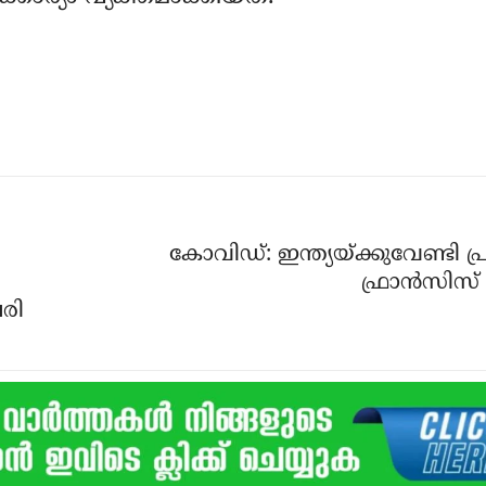
കോവിഡ്: ഇന്ത്യയ്ക്കുവേണ്ടി പ്രാര
ഫ്രാന്‍സിസ് 
േരി