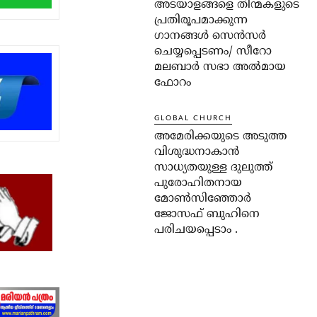
അടയാളങ്ങളെ തിന്മകളുടെ
പ്രതിരൂപമാക്കുന്ന
ഗാനങ്ങൾ സെൻസർ
ചെയ്യപ്പെടണം/ സീറോ
മലബാർ സഭാ അൽമായ
ഫോറം
GLOBAL CHURCH
അമേരിക്കയുടെ അടുത്ത
വിശുദ്ധനാകാൻ
സാധ്യതയുള്ള ദുലുത്ത്
പുരോഹിതനായ
മോൺസിഞ്ഞോർ
ജോസഫ് ബുഹിനെ
പരിചയപ്പെടാം .