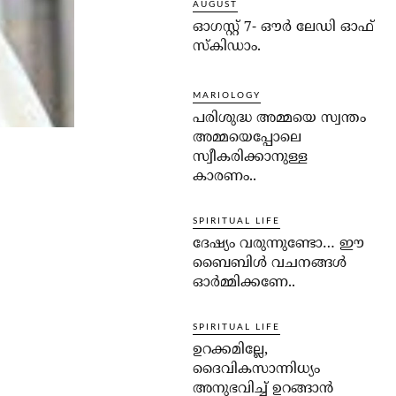
AUGUST
ഓഗസ്റ്റ് 7- ഔര്‍ ലേഡി ഓഫ്
സ്‌കിഡാം.
MARIOLOGY
പരിശുദ്ധ അമ്മയെ സ്വന്തം
അമ്മയെപ്പോലെ
സ്വീകരിക്കാനുള്ള
കാരണം..
SPIRITUAL LIFE
ദേഷ്യം വരുന്നുണ്ടോ… ഈ
ബൈബിള്‍ വചനങ്ങള്‍
ഓര്‍മ്മിക്കണേ..
SPIRITUAL LIFE
ഉറക്കമില്ലേ,
ദൈവികസാന്നിധ്യം
അനുഭവിച്ച് ഉറങ്ങാന്‍