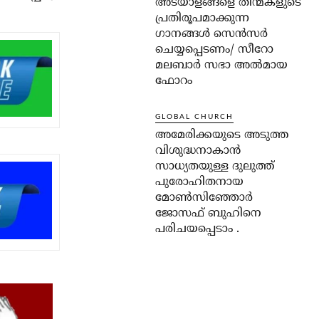
അടയാളങ്ങളെ തിന്മകളുടെ
പ്രതിരൂപമാക്കുന്ന
ഗാനങ്ങൾ സെൻസർ
ചെയ്യപ്പെടണം/ സീറോ
മലബാർ സഭാ അൽമായ
ഫോറം
GLOBAL CHURCH
അമേരിക്കയുടെ അടുത്ത
വിശുദ്ധനാകാൻ
സാധ്യതയുള്ള ദുലുത്ത്
പുരോഹിതനായ
മോൺസിഞ്ഞോർ
ജോസഫ് ബുഹിനെ
പരിചയപ്പെടാം .