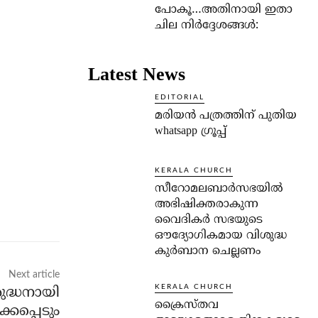
പോകൂ…അതിനായി ഇതാ
ചില നിര്‍ദ്ദേശങ്ങള്‍:
Latest News
EDITORIAL
മരിയൻ പത്രത്തിന് പുതിയ
whatsapp ഗ്രൂപ്പ്
KERALA CHURCH
സീറോമലബാർസഭയിൽ
അഭിഷിക്തരാകുന്ന
വൈദികർ സഭയുടെ
ഔദ്യോഗികമായ വിശുദ്ധ
കുർബാന ചെല്ലണം
Next article
KERALA CHURCH
ുദ്ധനായി
ക്രൈസ്തവ
ക്കപ്പെടും