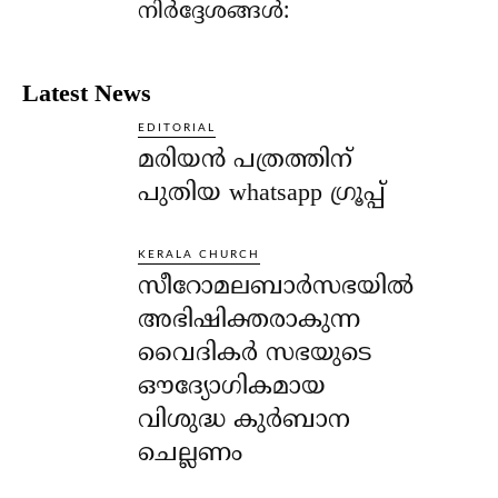
നിര്‍ദ്ദേശങ്ങള്‍:
Latest News
EDITORIAL
മരിയൻ പത്രത്തിന്
പുതിയ whatsapp ഗ്രൂപ്പ്
KERALA CHURCH
സീറോമലബാർസഭയിൽ
അഭിഷിക്തരാകുന്ന
വൈദികർ സഭയുടെ
ഔദ്യോഗികമായ
വിശുദ്ധ കുർബാന
ചെല്ലണം