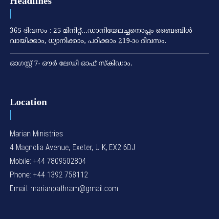
Headlines
365 ദിവസം : 25 മിനിറ്റ്…ഡാനിയേലച്ചനൊപ്പം ബൈബിൾ
വായിക്കാം, ധ്യാനിക്കാം, പഠിക്കാം 219-ാo ദിവസം.
ഓഗസ്റ്റ് 7- ഔര്‍ ലേഡി ഓഫ് സ്‌കിഡാം.
Location
Marian Ministries
4 Magnolia Avenue, Exeter, U K, EX2 6DJ
Mobile: +44 7809502804
Phone: +44 1392 758112
Email: marianpathram@gmail.com