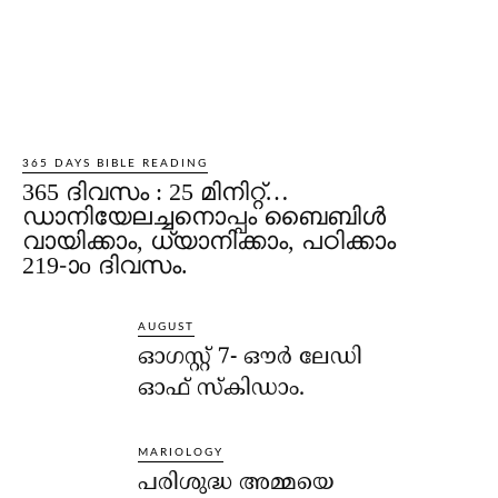
365 DAYS BIBLE READING
365 ദിവസം : 25 മിനിറ്റ്…
ഡാനിയേലച്ചനൊപ്പം ബൈബിൾ
വായിക്കാം, ധ്യാനിക്കാം, പഠിക്കാം
219-ാo ദിവസം.
AUGUST
ഓഗസ്റ്റ് 7- ഔര്‍ ലേഡി
ഓഫ് സ്‌കിഡാം.
MARIOLOGY
പരിശുദ്ധ അമ്മയെ