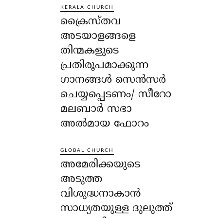
KERALA CHURCH
ക്രൈസ്തവ
അടയാളങ്ങളെ
തിന്മകളുടെ
പ്രതിരൂപമാക്കുന്ന
ഗാനങ്ങൾ സെൻസർ
ചെയ്യപ്പെടണം/ സീറോ
മലബാർ സഭാ
അൽമായ ഫോറം
GLOBAL CHURCH
അമേരിക്കയുടെ
അടുത്ത
വിശുദ്ധനാകാൻ
സാധ്യതയുള്ള ദുലുത്ത്