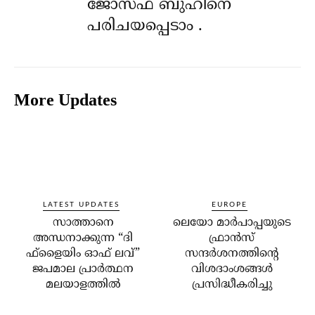
ജോസഫ് ബുഹിനെ
പരിചയപ്പെടാം .
More Updates
LATEST UPDATES
EUROPE
സാത്താനെ
ലെയോ മാര്‍പാപ്പയുടെ
അന്ധനാക്കുന്ന “ദി
ഫ്രാന്‍സ്
ഫ്‌ളൈയിം ഓഫ് ലവ്”
സന്ദര്‍ശനത്തിന്റെ
ജപമാല പ്രാർത്ഥന
വിശദാംശങ്ങള്‍
മലയാളത്തിൽ
പ്രസിദ്ധീകരിച്ചു