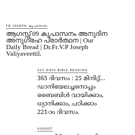
FR JOSEPH കൃപാസനം
ആഗസ്റ്റ് 09 കൃപാസനം അനുദിന
അനുഗ്രഹ പ്രാർത്ഥന | Our
Daily Bread | Dr.Fr.V.P Joseph
Valiyaveettil.
365 DAYS BIBLE READING
365 ദിവസം : 25 മിനിറ്റ്…
ഡാനിയേലച്ചനൊപ്പം
ബൈബിൾ വായിക്കാം,
ധ്യാനിക്കാം, പഠിക്കാം
221-ാo ദിവസം.
AUGUST