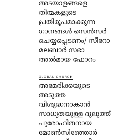
അടയാളങ്ങളെ
തിന്മകളുടെ
പ്രതിരൂപമാക്കുന്ന
ഗാനങ്ങൾ സെൻസർ
ചെയ്യപ്പെടണം/ സീറോ
മലബാർ സഭാ
അൽമായ ഫോറം
GLOBAL CHURCH
അമേരിക്കയുടെ
അടുത്ത
വിശുദ്ധനാകാൻ
സാധ്യതയുള്ള ദുലുത്ത്
പുരോഹിതനായ
മോൺസിഞ്ഞോർ