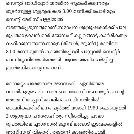
സെന്റർ ഓഡിറ്റോറിയത്തിൽ ആരംഭിക്കുന്നതും
തുടർന്നുള്ള ശുശ്രൂഷകൾ 3.00 മണിക്ക് പൊടിമറ്റം
സെന്റ് മേരീസ് പള്ളിയിൽ
നടത്തപ്പെടുന്നതുമാണ്.സമാപന ശുശ്രൂഷകൾക്ക് പാല
രൂപതാധ്യക്ഷൻ മാർ ജോസഫ് കല്ലറങ്ങാട്ട് കാർമികത്വം
വഹിക്കുന്നതാണ്.നാളെ (തിങ്കൾ, ജൂൺ1) രാവിലെ
8.00 മണി മുതൽ കാഞ്ഞിരപ്പള്ളി പാസ്റ്ററൽ സെൻ്റർ
ഓഡിറ്റോറിയത്തിലെത്തി ആദരാഞ്ജലികളർപ്പിച്ച്
പ്രാർത്ഥിക്കാവുന്നതാണ്.
മാറാമറ്റം പരേതരായ ജോസഫ് – ഏലിയാമ്മ
ദമ്പതികളുടെ മകനായ ഫാ. ജോസ് വടവാതൂർ സെന്റ്
തോമസ് അപ്പസ്തോലിക് സെമിനാരിയിൽ
വൈദികപരിശീലനം പൂർത്തിയാക്കി 1980 ഫെബ്രുവരി
2 ശുശ്രൂഷാ പൗരോഹിത്യം സ്വീകരിച്ചു. പാലാ
രൂപതയിലെ പ്ലാശനാൽ,കുറവിലങ്ങാട് ഇടവകകളിൽ
അസിസ്റ്റൻ്റ് വികാരി, തുടർന്ന് കാഞ്ഞിരപ്പള്ളി