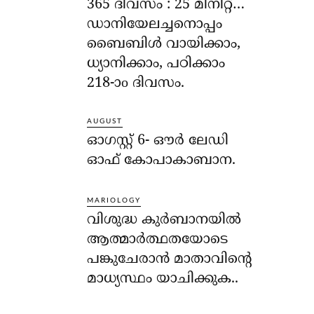
365 ദിവസം : 25 മിനിറ്റ്…
ഡാനിയേലച്ചനൊപ്പം
ബൈബിൾ വായിക്കാം,
ധ്യാനിക്കാം, പഠിക്കാം
218-ാo ദിവസം.
AUGUST
ഓഗസ്റ്റ് 6- ഔര്‍ ലേഡി
ഓഫ് കോപാകാബാന.
MARIOLOGY
വിശുദ്ധ കുര്‍ബാനയില്‍
ആത്മാര്‍ത്ഥതയോടെ
പങ്കുചേരാന്‍ മാതാവിന്റെ
മാധ്യസ്ഥം യാചിക്കുക..