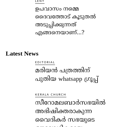
LENT
ഉപവാസം നമ്മെ
ദൈവത്തോട് കൂടുതല്‍
അടുപ്പിക്കുന്നത്
എങ്ങനെയാണ്…?
Latest News
EDITORIAL
മരിയൻ പത്രത്തിന്
പുതിയ whatsapp ഗ്രൂപ്പ്
KERALA CHURCH
സീറോമലബാർസഭയിൽ
അഭിഷിക്തരാകുന്ന
വൈദികർ സഭയുടെ