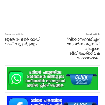
Previous article
Next article
ജൂണ്‍ 1- ഔര്‍ ലേഡി
“വിശ്വാസവെളിച്ചം”
ഓഫ് ദ സ്റ്റാര്‍, ഇറ്റലി
:സുവർണ ജൂബിലി
വിശ്വാസ
ജീവിതപരിശീലക
മഹാസംഗമം.