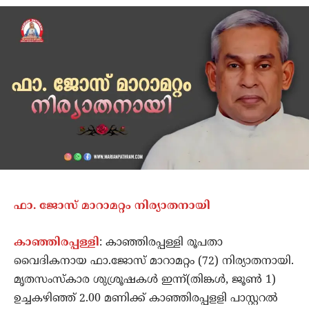
ഫാ. ജോസ് മാറാമറ്റം നിര്യാതനായി
കാഞ്ഞിരപ്പള്ളി
: കാഞ്ഞിരപ്പള്ളി രൂപതാ
വൈദികനായ ഫാ.ജോസ് മാറാമറ്റം (72) നിര്യാതനായി.
മൃതസംസ്കാര ശുശ്രൂഷകൾ ഇന്ന്(തിങ്കൾ, ജൂൺ 1)
ഉച്ചകഴിഞ്ഞ് 2.00 മണിക്ക് കാഞ്ഞിരപ്പളളി പാസ്റ്ററൽ