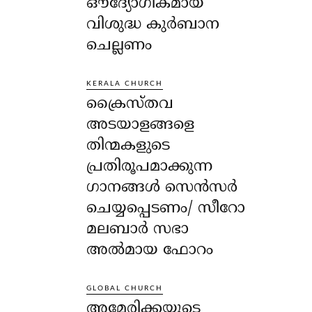
ഔദ്യോഗികമായ
വിശുദ്ധ കുർബാന
ചെല്ലണം
KERALA CHURCH
ക്രൈസ്തവ
അടയാളങ്ങളെ
തിന്മകളുടെ
പ്രതിരൂപമാക്കുന്ന
ഗാനങ്ങൾ സെൻസർ
ചെയ്യപ്പെടണം/ സീറോ
മലബാർ സഭാ
അൽമായ ഫോറം
GLOBAL CHURCH
അമേരിക്കയുടെ