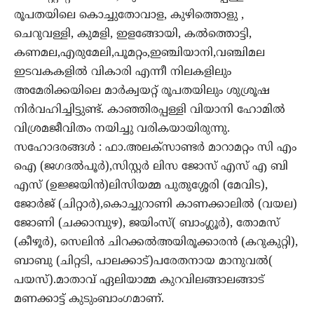
രൂപതയിലെ കൊച്ചുതോവാള, കുഴിത്തൊളു ,
ചെറുവള്ളി, കുമളി, ഇളങ്ങോയി, കൽത്തൊട്ടി,
കണമല,എരുമേലി,പൂമറ്റം,ഇഞ്ചിയാനി,വഞ്ചിമല
ഇടവകകളിൽ വികാരി എന്നീ നിലകളിലും
അമേരിക്കയിലെ മാർക്വയറ്റ് രൂപതയിലും ശുശ്രൂഷ
നിർവഹിച്ചിട്ടുണ്ട്. കാഞ്ഞിരപ്പള്ളി വിയാനി ഹോമിൽ
വിശ്രമജീവിതം നയിച്ചു വരികയായിരുന്നു.
സഹോദരങ്ങൾ : ഫാ.അലക്സാണ്ടർ മാറാമറ്റം സി എം
ഐ (ജഗദൽപൂർ),സിസ്റ്റർ ലിസ ജോസ് എസ് എ ബി
എസ് (ഉജ്ജയിൻ)ലിസിയമ്മ പുതുശ്ശേരി (മേവിട),
ജോർജ് (ചിറ്റാർ),കൊച്ചുറാണി കാണക്കാലിൽ (വയല)
ജോണി (ചക്കാമ്പുഴ), ജയിംസ്( ബാംഗ്ലൂർ), തോമസ്
(കീഴൂർ), സെലിൻ ചിറക്കൽഅയിരൂക്കാരൻ (കറുകുറ്റി),
ബാബു (ചിറ്റടി, പാലക്കാട്)പരേതനായ മാനുവൽ(
പയസ്).മാതാവ് ഏലിയാമ്മ കുറവിലങ്ങാലങ്ങാട്
മണക്കാട്ട് കുടുംബാംഗമാണ്.