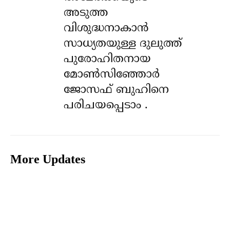
അടുത്ത
വിശുദ്ധനാകാൻ
സാധ്യതയുള്ള ദുലുത്ത്
പുരോഹിതനായ
മോൺസിഞ്ഞോർ
ജോസഫ് ബുഹിനെ
പരിചയപ്പെടാം .
More Updates