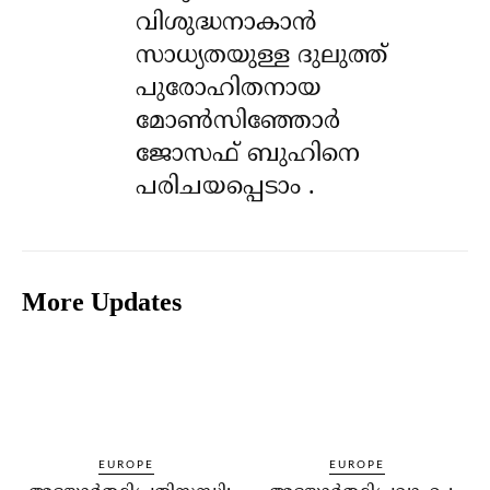
വിശുദ്ധനാകാൻ
സാധ്യതയുള്ള ദുലുത്ത്
പുരോഹിതനായ
മോൺസിഞ്ഞോർ
ജോസഫ് ബുഹിനെ
പരിചയപ്പെടാം .
More Updates
EUROPE
EUROPE