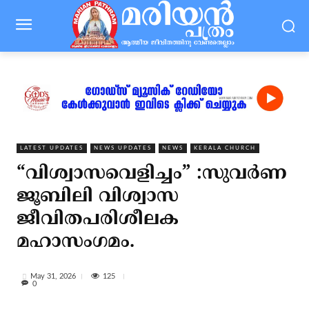
LATEST UPDATES
NEWS UPDATES
NEWS
KERALA CHURCH
“വിശ്വാസവെളിച്ചം” :സുവർണ
ജൂബിലി വിശ്വാസ
ജീവിതപരിശീലക
മഹാസംഗമം.
125
May 31, 2026
0