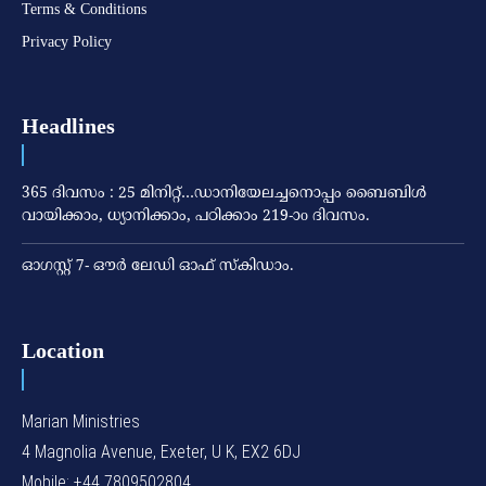
Terms & Conditions
Privacy Policy
Headlines
365 ദിവസം : 25 മിനിറ്റ്…ഡാനിയേലച്ചനൊപ്പം ബൈബിൾ
വായിക്കാം, ധ്യാനിക്കാം, പഠിക്കാം 219-ാo ദിവസം.
ഓഗസ്റ്റ് 7- ഔര്‍ ലേഡി ഓഫ് സ്‌കിഡാം.
Location
Marian Ministries
4 Magnolia Avenue, Exeter, U K, EX2 6DJ
Mobile: +44 7809502804