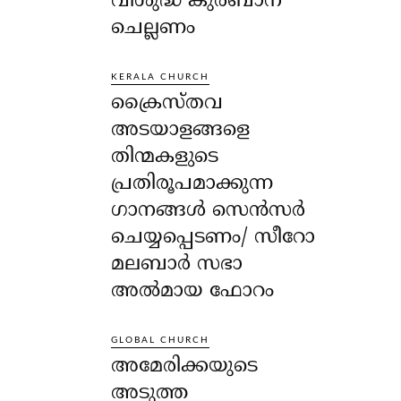
വിശുദ്ധ കുർബാന
ചെല്ലണം
KERALA CHURCH
ക്രൈസ്തവ
അടയാളങ്ങളെ
തിന്മകളുടെ
പ്രതിരൂപമാക്കുന്ന
ഗാനങ്ങൾ സെൻസർ
ചെയ്യപ്പെടണം/ സീറോ
മലബാർ സഭാ
അൽമായ ഫോറം
GLOBAL CHURCH
അമേരിക്കയുടെ
അടുത്ത