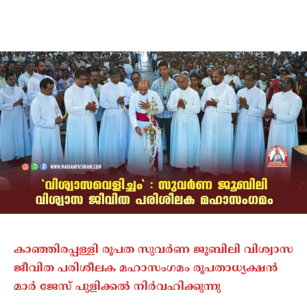
കാഞ്ഞിരപ്പള്ളി രൂപത സുവർണ ജൂബിലി വിശ്വാസ
ജീവിത പരിശീലക മഹാസംഗമം രൂപതാധ്യക്ഷൻ
മാർ ജേസ് പുളിക്കൽ നിർവഹിക്കുന്നു