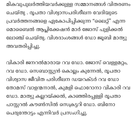
മികവുപുലർത്തിയവർക്കുള്ള സമ്മാനങ്ങൾ വിതരണം
ചെയ്തു . രൂപതാ വിശ്വാസപരിശീലന വേദിയുടെ
പ്രവർത്തനങ്ങളെ ഏകോപിപ്പിക്കുന്ന “ലൈറ്റ്” എന്ന
മൊബൈൽ ആപ്ലിക്കേഷൻ മാർ ജോസ് പുളിക്കൽ
ലോഞ്ച് ചെയ്തു. വിശദാംശങ്ങൾ ഡോ ജൂബി മാത്യു
അവതരിപ്പിച്ചു.
വികാരി ജനറൽമാരായ റവ ഡോ. ജോസ് വെള്ളമറ്റം,
റവ ഡോ. സെബാസ്റ്റ്യൻ കൊല്ലം കുന്നേൽ, രൂപതാ
വിശ്വാസ ജീവിത പരിശീലന ഡയറക്ടർ റവ ഡോ
തോമസ് വാളന്മനാൽ, കുമളി ഫൊറോനാ വികാരി റവ
ഡോ. മാത്യു കല്ലറയ്ക്കൽ, കാഞ്ഞിരപ്പള്ളി രൂപതാ
പാസ്റ്ററൽ കൗൺസിൽ സെക്രട്ടറി ഡോ. ബിനോ
പെരുന്തോട്ടം എന്നിവർ പ്രസംഗിച്ചു.