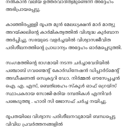
നൽകാൻ വലിയ ഉത്തരവാദിത്വമുണ്ടെന്ന് അദ്ദേഹം
അഭിപ്രായപ്പെട്ടു.
കാഞ്ഞിരപ്പള്ളി രൂപത മുൻ മേലധ്യക്ഷൻ മാർ മാത്യു
അറയ്ക്കലിന്റെ കാർമികത്വത്തിൽ വിശുദ്ധ കുർബാന
അർപ്പിച്ചു. സഭയുടെ വളർച്ചയിൽ വിശ്വാസജീവിത
പരിശീലനത്തിന്റെ പ്രാധാന്യം അദ്ദേഹം ഓർമപ്പെടുത്തി.
സംഗമത്തിൻ്റെ ഭാഗമായി നടന്ന ചർച്ചാവേദിയിൽ
പഞ്ചാബ് ഗവണ്മെന്റ് കോർഡിനേഷൻ ഡിപ്പാർട്മെന്റ്
അഡീഷണൽ സെക്രട്ടറി ഡോ. നിർമ്മൽ ഔസേപ്പച്ചൻ
ഐ. എ. എസ്, ബെത്‌ലഹേം സ്കൂൾ ഓഫ് ഗ്രെയ്‌സ്
സ്ഥാപകരായ സോജി-മരിയ ദമ്പതികൾ എന്നിവർ
പങ്കെടുത്തു . ഹാരി സി ജോസഫ് ചർച്ച നയിച്ചു.
രൂപതയിലെ വിശ്വാസ പരിശീലനവുമായി ബന്ധപ്പെട്ട
വിവിധ പ്രവർത്തനങ്ങളിൽ