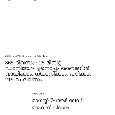
365 DAYS BIBLE READING
365 ദിവസം : 25 മിനിറ്റ്…
ഡാനിയേലച്ചനൊപ്പം ബൈബിൾ
വായിക്കാം, ധ്യാനിക്കാം, പഠിക്കാം
219-ാo ദിവസം.
AUGUST
ഓഗസ്റ്റ് 7- ഔര്‍ ലേഡി
ഓഫ് സ്‌കിഡാം.