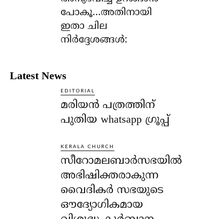
പോകൂ…അതിനായി
ഇതാ ചില
നിര്‍ദ്ദേശങ്ങള്‍:
Latest News
EDITORIAL
മരിയൻ പത്രത്തിന്
പുതിയ whatsapp ഗ്രൂപ്പ്
KERALA CHURCH
സീറോമലബാർസഭയിൽ
അഭിഷിക്തരാകുന്ന
വൈദികർ സഭയുടെ
ഔദ്യോഗികമായ