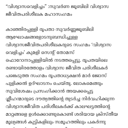
“വിശ്വാസവെളിച്ചം” :സുവർണ ജൂബിലി വിശ്വാസ
ജീവിതപരിശീലക മഹാസംഗമം
കാഞ്ഞിരപ്പള്ളി രൂപതാ സുവർണ്ണജൂബിലി
ആഘോഷങ്ങളോടനുബന്ധിച്ചുള്ള
വിശ്വാസജീവിതപരിശീലകരുടെ സംഗമം ‘വിശ്വാസ
വെളിച്ചം’ കുമളി സെന്റ് തോമസ്
ഫൊറോനാപ്പള്ളിയിൽ നടത്തപ്പെട്ടു. രൂപതയിലെ
രണ്ടായിരത്തോളം വിശ്വാസ ജീവിത പരിശീലകർ
പങ്കെടുത്ത സംഗമം രൂപതാധ്യക്ഷൻ മാർ ജോസ്
പുളിക്കൽ ഉദ്ഘാടനം ചെയ്തു. ലോകമെങ്ങും
സുവിശേഷം പ്രസംഗിക്കാൻ അയക്കപ്പെട്ട
ശ്ലീഹന്മാരുടെ ദൗത്യത്തിൻ്റെ തുടർച്ച നിർവഹിക്കുന്ന
വിശ്വാസജീവിത പരിശീലകർക്ക് കാലഘട്ടത്തിന്റെ
മാറ്റങ്ങളെ ഉൾക്കൊണ്ടുകൊണ്ട് ശരിയായ ക്രിസ്തീയ
മൂല്യങ്ങൾ കുട്ടികളിലും സമൂഹത്തിലും പകർന്നു