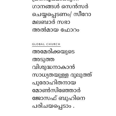
ഗാനങ്ങൾ സെൻസർ
ചെയ്യപ്പെടണം/ സീറോ
മലബാർ സഭാ
അൽമായ ഫോറം
GLOBAL CHURCH
അമേരിക്കയുടെ
അടുത്ത
വിശുദ്ധനാകാൻ
സാധ്യതയുള്ള ദുലുത്ത്
പുരോഹിതനായ
മോൺസിഞ്ഞോർ
ജോസഫ് ബുഹിനെ
പരിചയപ്പെടാം .