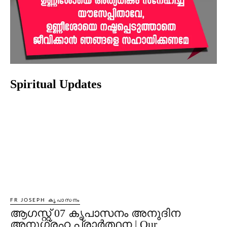
Spiritual Updates
FR JOSEPH കൃപാസനം
ആഗസ്റ്റ് 07 കൃപാസനം അനുദിന
അനുഗ്രഹ പ്രാർത്ഥന | Our