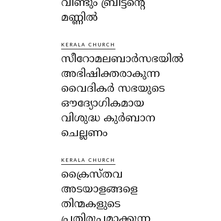
വീണ്ടും ബ്രിട്ടന്റെ
മണ്ണിൽ
KERALA CHURCH
സീറോമലബാർസഭയിൽ
അഭിഷിക്തരാകുന്ന
വൈദികർ സഭയുടെ
ഔദ്യോഗികമായ
വിശുദ്ധ കുർബാന
ചെല്ലണം
KERALA CHURCH
ക്രൈസ്തവ
അടയാളങ്ങളെ
തിന്മകളുടെ
പ്രതിരൂപമാക്കുന്ന