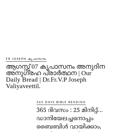
FR JOSEPH കൃപാസനം
ആഗസ്റ്റ് 07 കൃപാസനം അനുദിന
അനുഗ്രഹ പ്രാർത്ഥന | Our
Daily Bread | Dr.Fr.V.P Joseph
Valiyaveettil.
365 DAYS BIBLE READING
365 ദിവസം : 25 മിനിറ്റ്…
ഡാനിയേലച്ചനൊപ്പം
ബൈബിൾ വായിക്കാം,