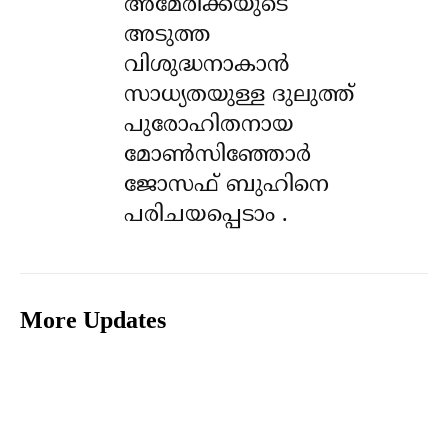
അമേരിക്കയുടെ
അടുത്ത
വിശുദ്ധനാകാൻ
സാധ്യതയുള്ള ദുലുത്ത്
പുരോഹിതനായ
മോൺസിഞ്ഞോർ
ജോസഫ് ബുഹിനെ
പരിചയപ്പെടാം .
More Updates