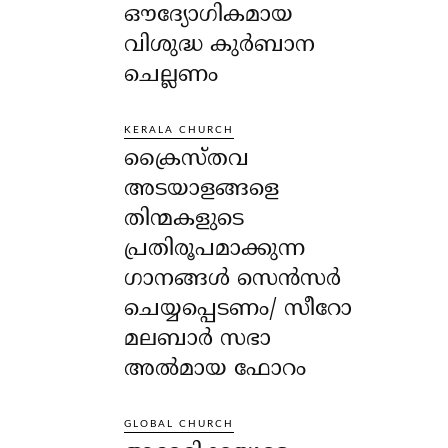
ഔദ്യോഗികമായ
വിശുദ്ധ കുർബാന
ചെല്ലണം
KERALA CHURCH
ക്രൈസ്തവ
അടയാളങ്ങളെ
തിന്മകളുടെ
പ്രതിരൂപമാക്കുന്ന
ഗാനങ്ങൾ സെൻസർ
ചെയ്യപ്പെടണം/ സീറോ
മലബാർ സഭാ
അൽമായ ഫോറം
GLOBAL CHURCH