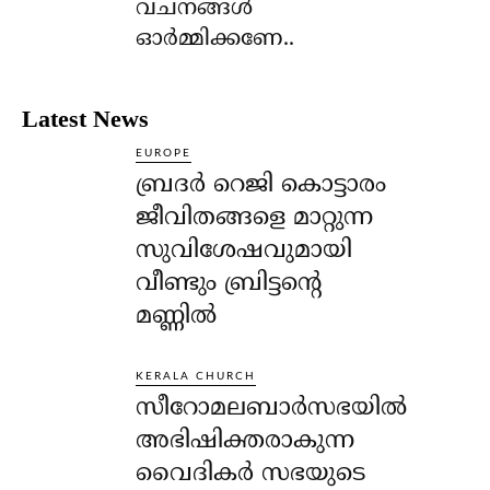
വചനങ്ങള്‍
ഓര്‍മ്മിക്കണേ..
Latest News
EUROPE
ബ്രദർ റെജി കൊട്ടാരം
ജീവിതങ്ങളെ മാറ്റുന്ന
സുവിശേഷവുമായി
വീണ്ടും ബ്രിട്ടന്റെ
മണ്ണിൽ
KERALA CHURCH
സീറോമലബാർസഭയിൽ
അഭിഷിക്തരാകുന്ന
വൈദികർ സഭയുടെ