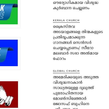
ഔദ്യോഗികമായ വിശുദ്ധ
കുർബാന ചെല്ലണം
KERALA CHURCH
ക്രൈസ്തവ
അടയാളങ്ങളെ തിന്മകളുടെ
പ്രതിരൂപമാക്കുന്ന
ഗാനങ്ങൾ സെൻസർ
ചെയ്യപ്പെടണം/ സീറോ
മലബാർ സഭാ അൽമായ
ഫോറം
GLOBAL CHURCH
അമേരിക്കയുടെ അടുത്ത
വിശുദ്ധനാകാൻ
സാധ്യതയുള്ള ദുലുത്ത്
പുരോഹിതനായ
മോൺസിഞ്ഞോർ
ജോസഫ് ബുഹിനെ