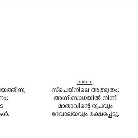
EUROPE
യത്തിനു
സ്‌പെയ്‌നിലെ അത്ഭുതം:
ണം;
അഗ്നിബാധയില്‍ നിന്ന്
െ
മാതാവിന്റെ രൂപവും
്‍.
ദേവാലയവും രക്ഷപ്പെട്ടു.