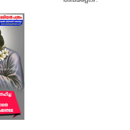
പരിചയപ്പെടാം .