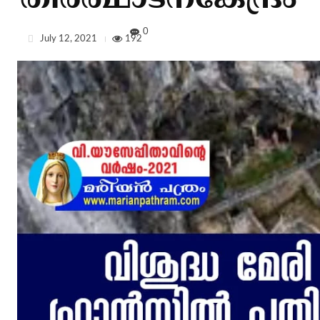
തീര്‍ത്ഥാടനകേന്ദ്രം
0
July 12, 2021
192