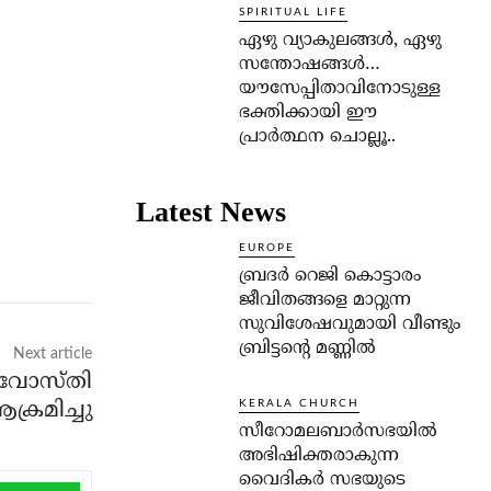
SPIRITUAL LIFE
ഏഴു വ്യാകുലങ്ങള്‍, ഏഴു
സന്തോഷങ്ങള്‍…
യൗസേപ്പിതാവിനോടുള്ള
ഭക്തിക്കായി ഈ
പ്രാര്‍ത്ഥന ചൊല്ലൂ..
Latest News
EUROPE
ബ്രദർ റെജി കൊട്ടാരം
ജീവിതങ്ങളെ മാറ്റുന്ന
സുവിശേഷവുമായി വീണ്ടും
ബ്രിട്ടന്റെ മണ്ണിൽ
Next article
രുവോസ്തി
്രമിച്ചു
KERALA CHURCH
സീറോമലബാർസഭയിൽ
അഭിഷിക്തരാകുന്ന
വൈദികർ സഭയുടെ