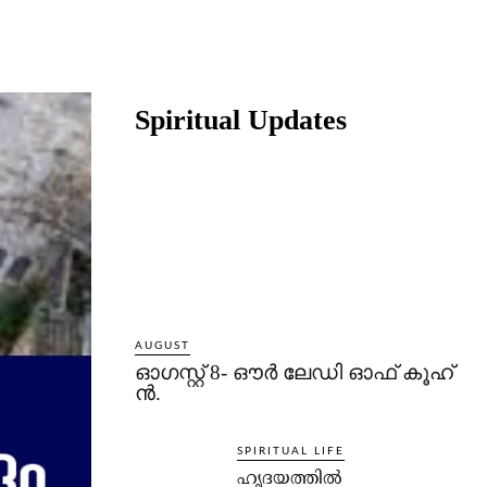
Share
Spiritual Updates
AUGUST
ഓഗസ്റ്റ് 8- ഔര്‍ ലേഡി ഓഫ് കൂഹ്
ന്‍.
SPIRITUAL LIFE
ഹൃദയത്തില്‍