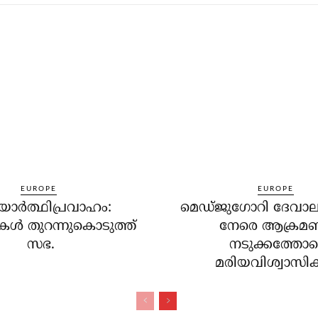
EUROPE
EUROPE
ര്‍ത്ഥിപ്രവാഹം:
മെഡ്ജുഗോറി ദേവാല
ള്‍ തുറന്നുകൊടുത്ത്
നേരെ ആക്രമ
സഭ.
നടുക്കത്തോട
മരിയവിശ്വാസികള