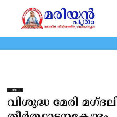
HOME
EDITORIAL
NEWS
MARIOLOGY
MARI
EUROPE
വിശുദ്ധ മേരി മഗ്ദലി