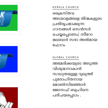
KERALA CHURCH
ക്രൈസ്തവ
അടയാളങ്ങളെ തിന്മകളുടെ
പ്രതിരൂപമാക്കുന്ന
ഗാനങ്ങൾ സെൻസർ
ചെയ്യപ്പെടണം/ സീറോ
മലബാർ സഭാ അൽമായ
ഫോറം
GLOBAL CHURCH
അമേരിക്കയുടെ അടുത്ത
വിശുദ്ധനാകാൻ
സാധ്യതയുള്ള ദുലുത്ത്
പുരോഹിതനായ
മോൺസിഞ്ഞോർ
ജോസഫ് ബുഹിനെ
പരിചയപ്പെടാം .