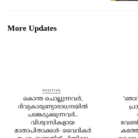
More Updates
POSITIVE
കൊന്ത ചൊല്ലുന്നവര്‍,
‘ഞാന
ദിവ്യകാരുണ്യാരാധനയില്‍
പ്രാ
പങ്കെടുക്കുന്നവര്‍..
വിശ്വാസികളായ
വേണ്ടി
മാതാപിതാക്കള്‍- വൈദികര്‍
കത്തോ