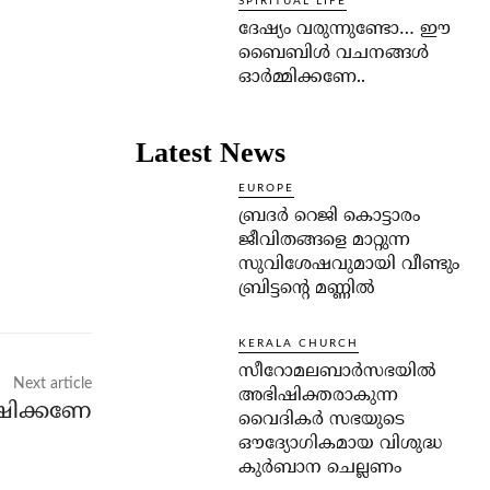
SPIRITUAL LIFE
ദേഷ്യം വരുന്നുണ്ടോ… ഈ
ബൈബിള്‍ വചനങ്ങള്‍
ഓര്‍മ്മിക്കണേ..
Latest News
EUROPE
ബ്രദർ റെജി കൊട്ടാരം
ജീവിതങ്ങളെ മാറ്റുന്ന
സുവിശേഷവുമായി വീണ്ടും
ബ്രിട്ടന്റെ മണ്ണിൽ
KERALA CHURCH
സീറോമലബാർസഭയിൽ
Next article
അഭിഷിക്തരാകുന്ന
്ഷിക്കണേ
വൈദികർ സഭയുടെ
ഔദ്യോഗികമായ വിശുദ്ധ
കുർബാന ചെല്ലണം