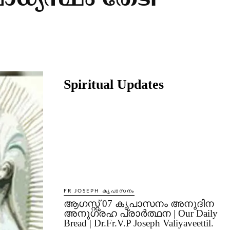
ാധ്യസ്ഥം തേടി
Share
Spiritual Updates
FR JOSEPH കൃപാസനം
ആഗസ്റ്റ് 07 കൃപാസനം അനുദിന
അനുഗ്രഹ പ്രാർത്ഥന | Our Daily
Bread | Dr.Fr.V.P Joseph Valiyaveettil.