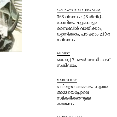
365 DAYS BIBLE READING
365 ദിവസം : 25 മിനിറ്റ്…
ഡാനിയേലച്ചനൊപ്പം
ബൈബിൾ വായിക്കാം,
ധ്യാനിക്കാം, പഠിക്കാം 219-ാ
o ദിവസം.
AUGUST
ഓഗസ്റ്റ് 7- ഔര്‍ ലേഡി ഓഫ്
സ്‌കിഡാം.
MARIOLOGY
പരിശുദ്ധ അമ്മയെ സ്വന്തം
അമ്മയെപ്പോലെ
സ്വീകരിക്കാനുള്ള
കാരണം..